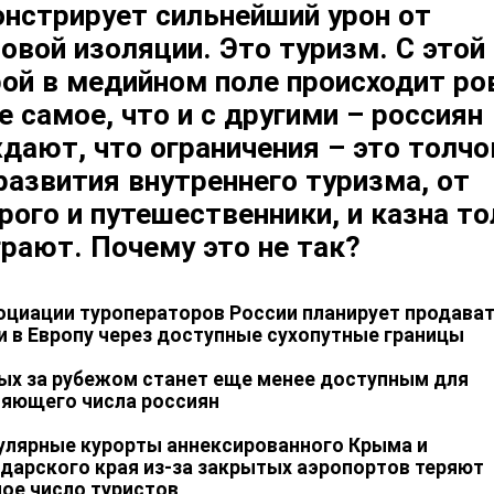
нстрирует сильнейший урон от
овой изоляции. Это
туризм
. С этой
ой в медийном поле происходит ро
е самое, что и с другими – россиян
дают, что ограничения – это толчо
развития внутреннего туризма, от
рого и путешественники, и казна т
рают. Почему это не так?
оциации туроператоров России планирует продава
и в Европу через доступные сухопутные границы
ых за рубежом станет еще менее доступным для
ляющего числа россиян
улярные курорты аннексированного Крыма и
дарского края из-за закрытых аэропортов теряют
ое число туристов