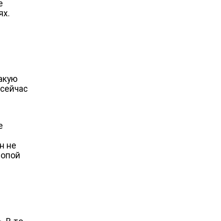
е
ях.
м
акую
 сейчас
е
н не
ропой