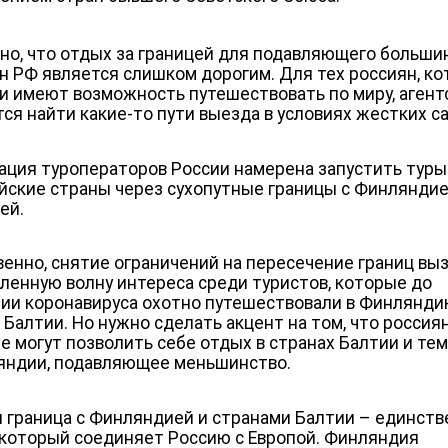
но, что отдых за границей для подавляющего больши
н РФ является слишком дорогим. Для тех россиян, к
ки имеют возможность путешествовать по миру, агент
ся найти какие-то пути выезда в условиях жестких с
ация туроператоров России намерена запустить туры
йские страны через сухопутные границы с Финляндие
ей.
венно, снятие ограничений на пересечение границ вы
ленную волну интереса среди туристов, которые до
ии коронавируса охотно путешествовали в Финлянди
 Балтии. Но нужно сделать акцент на том, что россиян
е могут позволить себе отдых в странах Балтии и те
яндии, подавляющее меньшинство.
и граница с Финляндией и странами Балтии – единст
 который соединяет Россию с Европой. Финляндия