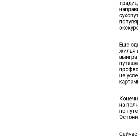
традиц
направ
сухопу
популя
экскур
Еще од
жилья и
выигра
путеше
профес
не усл
картам
Конечн
на пол
по пут
Эстони
Сейчас