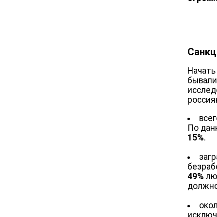
Санкц
Начать
бывали
исслед
россия
все
По дан
15%
.
заг
безраб
49%
лю
должн
око
исключ