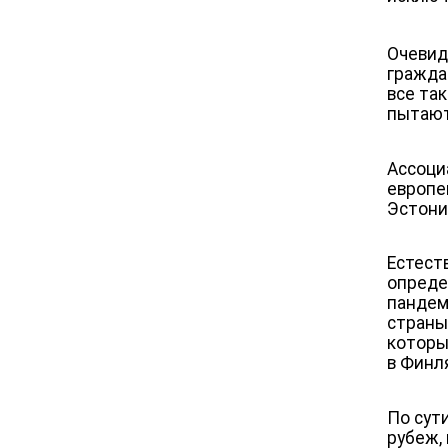
Очевид
гражда
все та
пытают
Ассоци
европе
Эстони
Естест
опреде
пандем
страны
которы
в Финл
По сут
рубеж,