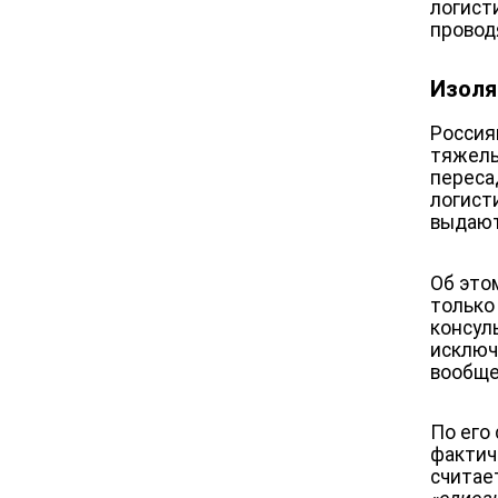
логист
провод
Изоля
Россия
тяжелы
переса
логист
выдают
Об это
только 
консул
исключ
вообще
По его
фактич
считает