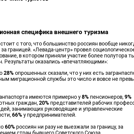
ионная специфика внешнего туризма
 стоит с того, что большинство россиян вообще никог
 за границей. «Левада-центр» провел социологическо
ование, в котором приняли участие более полутора т
н. Результаты оказались «впечатляющими»:
го
28%
опрошенных сказали, что у них есть загранпасп
ным миграционной службы это число и вовсе не пре
ранпаспорта имеются примерно у
8%
пенсионеров,
9%
отных граждан,
20%
представителей рабочих професс
дей, занимающих руководящие и управленческие
ости,
66%
у предпринимателей.
ло
60%
россиян ни разу не выезжали за границу, за
ением стран бывшего Советского Союза.