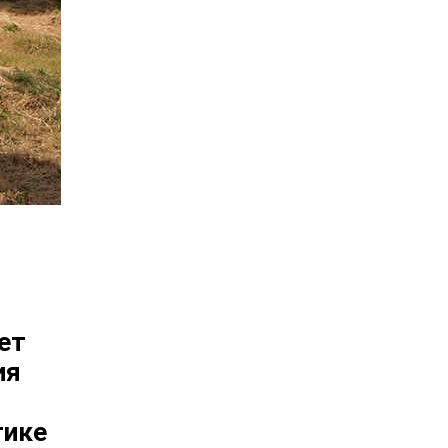
ет
ия
тике