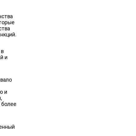
нства
оторые
ства
анкций.
 в
й и
звало
ю и
,
м более
венный