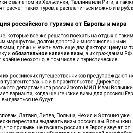
ики с вылетом из Хельсинки, Таллина или Риги, а такж
ят расчет таких туров, а расплатиться можно и в рубл
ция российского туризма от Европы и мира
не, которые все же решатся поехать на отдых с таки
м маршрутом, долгой дорогой и многочисленными
дками, должны учитывать еще два фактора:
цену
на т
ику и
обязательное наличие визы
, а их гражданам РФ
 крайне неохотно, в том числе и туристические.
м их российских путешественников предупреждают н
в турагентствах, но и в правительстве. Директор
ьского департамента российского МИД Иван Волынки
ает варианта, когда шенгенские визы для россиян Ев
 выдаваться не будут.
 словам, Латвия, Литва, Польша, Чехия и Эстония уже
ески перестали выдавать визы россиянам. Волынкин
, что призывы не пускать россиян в Европу звучат от