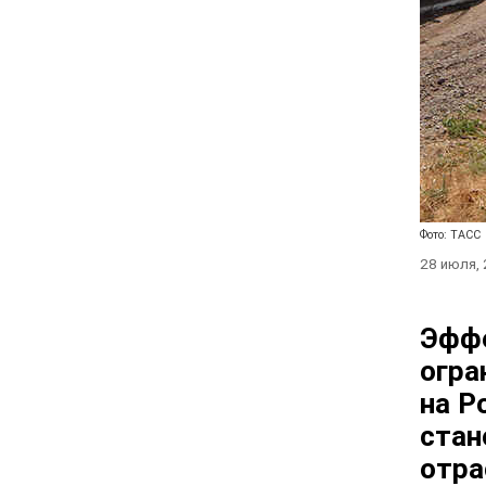
Фото: ТАСС
28 июля,
Эффе
огра
на Р
стан
отра