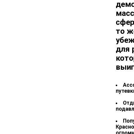
демо
масс
сфер
то ж
убеж
для 
кото
выиг
Асс
путевк
Отд
подав
Поп
Красно
огромн