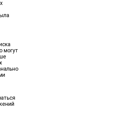
их
была
иска
о могут
ьше
х
анально
ми
ваться
ожений