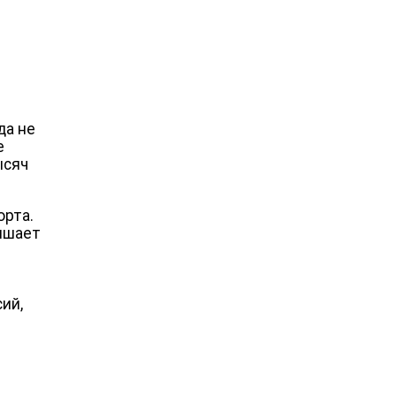
да не
е
ысяч
орта.
вышает
ий,