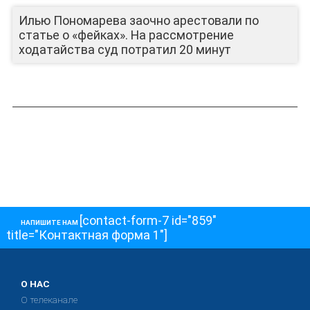
Илью Пономарева заочно арестовали по
статье о «фейках». На рассмотрение
ходатайства суд потратил 20 минут
[contact-form-7 id="859"
НАПИШИТЕ НАМ
title="Контактная форма 1"]
О НАС
О телеканале