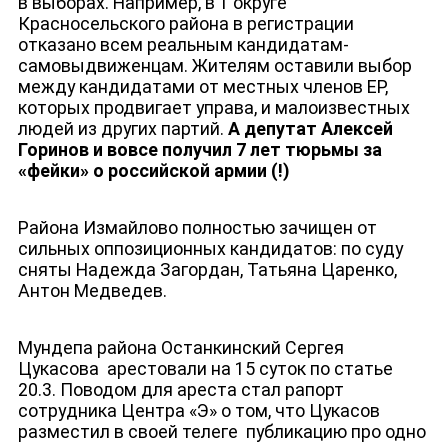
в выборах. Например, в 1 округе
ДЕПУТАТЫ К СЪЕЗДУ
Красносельского района в регистрации
отказано всем реальным кандидатам-
самовыдвиженцам. Жителям оставили выбор
между кандидатами от местных членов ЕР,
которых продвигает управа, и малоизвестных
людей из других партий.
А депутат Алексей
Горинов и вовсе получил 7 лет тюрьмы за
«фейки» о российской армии (!)
Района Измайлово полностью зачищен от
сильных оппозиционных кандидатов: по суду
сняты Надежда Загордан, Татьяна Царенко,
Антон Медведев.
Мундепа района Останкинский Сергея
Цукасова
арестовали на 15 суток по статье
20.3. Поводом для ареста стал рапорт
сотрудника Центра «Э» о том, что Цукасов
разместил в своей телеге
публикацию про одно