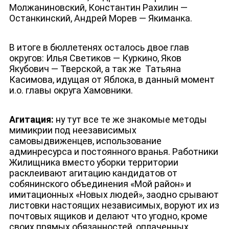
Молжаниновский, Константин Рахилин —
Останкинский, Андрей Морев — Якиманка.
В итоге в бюллетенях осталось двое глав
округов: Илья Светиков — Куркино, Яков
Якубович — Тверской, а так же
Татьяна
Касимова, идущая от Яблока, в данный момент
и.о. главы округа Хамовники.
Агитация:
ну тут все те же знакомые методы
мимикрии под неезависимых
самовыдвиженцев, использование
админресурса и постоянного вранья. Работники
Жилищника вместо уборки территории
расклеивают агитацию кандидатов от
собянинского объединения «Мой район» и
имитационных «Новых людей», заодно срывают
листовки настоящих независимых, воруют их из
почтовых ящиков и делают что угодно, кроме
своих прямых обязанностей, оплаченных