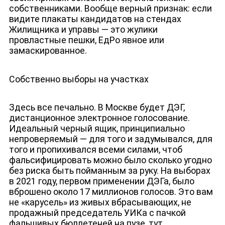
собственниками. Вообще верный признак: если
видите плакаты кандидатов на стендах
Жилищника и управы — это
жулики
провластные пешки, ЕдРо явное или
замаскированное.
Собственно выборы на участках
Здесь все печально. В Москве будет ДЭГ,
дистанционное электронное голосование.
ЮТУБ-КАНАЛ
Идеальный черный ящик, принципиально
непроверяемый — для того и задумывался, для
того и пропихивался всеми силами, чтоб
фальсифицировать можно было сколько угодно
без риска быть пойманным за руку. На выборах
в 2021 году, первом применении ДЭГа, было
вброшено около 17 миллионов голосов. Это вам
не «карусель» из живых вбрасывающих, не
продажный председатель УИКа с пачкой
фальшивых бюллетеней на пузе, тут