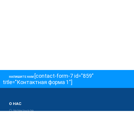
[contact-form-7 id="859"
НАПИШИТЕ НАМ
title="Контактная форма 1"]
О НАС
О телеканале
Как обойти блокировку
ОСТАЛЬНОЕ