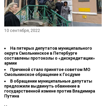
10 сентября, 2022
На пятерых депутатов муниципального
округа Смольнинское в Петербурге
составлены протоколы о «дискредитации»
НОВОСТИ
армии
Причиной стало принятое советом МО
Смольнинское обращение к Госдуме
В обращении муниципальные депутаты
предложили выдвинуть обвинение в
государственной измене против Владимира
Путина