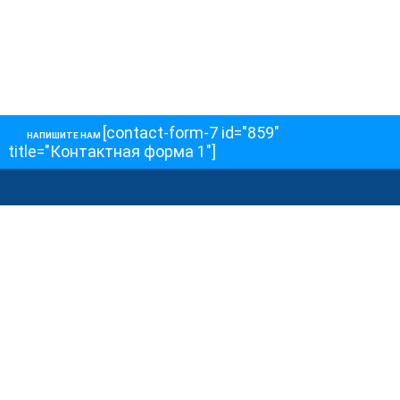
[contact-form-7 id="859"
НАПИШИТЕ НАМ
title="Контактная форма 1"]
О НАС
О телеканале
Как обойти блокировку
ОСТАЛЬНОЕ
Интервью
Колонки
Авторы
ПРИСОЕДЕНЯЙТЕСЬ!
Блоги