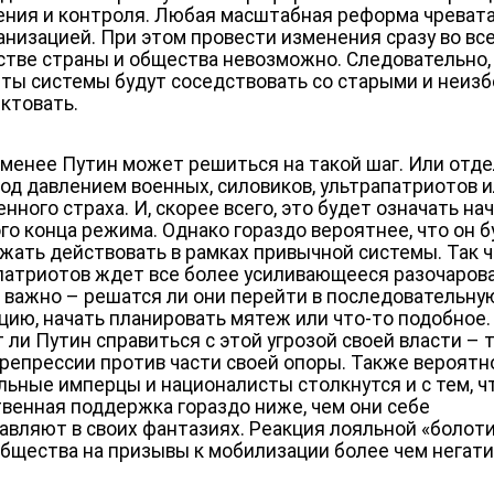
ения и контроля. Любая масштабная реформа чреват
анизацией. При этом провести изменения сразу во вс
стве страны и общества невозможно. Следовательно,
ты системы будут соседствовать со старыми и неиз
ктовать.
 менее Путин может решиться на такой шаг. Или отд
Под давлением военных, силовиков, ультрапатриотов 
нного страха. И, скорее всего, это будет означать на
го конца режима. Однако гораздо вероятнее, что он 
жать действовать в рамках привычной системы. Так 
патриотов ждет все более усиливающееся разочарова
т важно – решатся ли они перейти в последовательну
цию, начать планировать мятеж или что-то подобное.
 ли Путин справиться с этой угрозой своей власти – 
 репрессии против части своей опоры. Также вероятно
льные имперцы и националисты столкнутся и с тем, ч
венная поддержка гораздо ниже, чем они себе
авляют в своих фантазиях. Реакция лояльной «болот
общества на призывы к мобилизации более чем негати