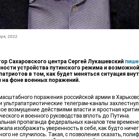
бря, 2022
ор Сахаровского центра Сергей Лукашевский
пише
ности устройства путинского режима и возможной
патриотов в том, как будет меняться ситуация вну
 на фоне военных поражений.
масштабного поражения российской армии в Харьков
и ультрапатриотические телеграм-каналы захлестну
ое возмущение действиями власти и яростная крити
ческого и военного руководства вплоть до Путина.
льная пропаганда федеральных каналов тем времен
жала изображать уверенность в себе, как будто ниче
ного не случилось. Такая, с позволения сказать, поли