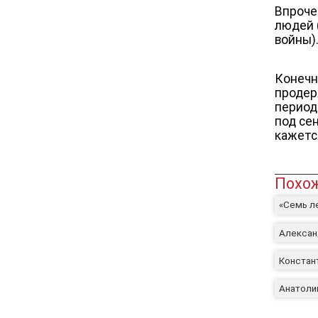
Впроче
людей 
войны)
Конечн
продер
период
под се
кажетс
Похож
«Семь л
Алексан
Констан
Анатоли