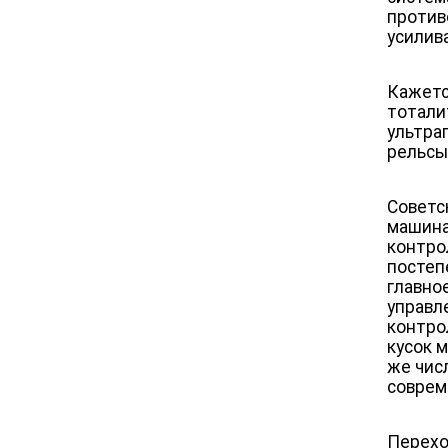
против
усилив
Кажетс
тотали
ультра
рельсы
Советс
машина
контро
постеп
главно
управл
контро
кусок 
же чис
соврем
Перехо