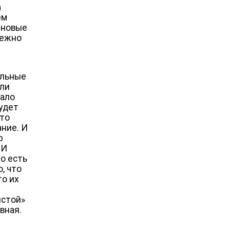
а
ем
 новые
бежно
ельные
или
чало
будет
что
ние. И
ю
 И
то есть
, что
то их
истой»
вная.