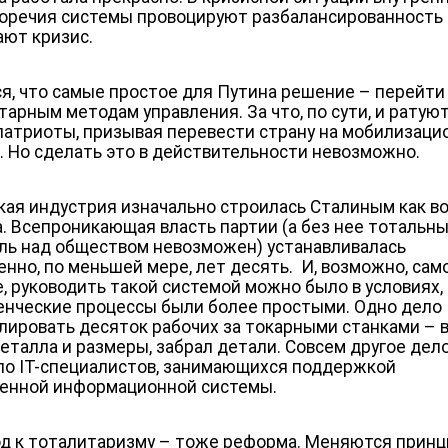
оречия системы провоцируют разбалансированность
ают кризис.
я, что самые простое для Путина решение – перейти
тарным методам управления. За что, по сути, и ратую
патриоты, призывая перевести страну на мобилизац
. Но сделать это в действительности невозможно.
кая индустрия изначально строилась Сталиным как в
. Всепроникающая власть партии (а без нее тотальн
ль над обществом невозможен) устанавливалась
енно, по меньшей мере, лет десять. И, возможно, сам
е, руководить такой системой можно было в условиях,
енческие процессы были более простыми. Одно дело
лировать десяток рабочих за токарными станками – 
металла и размеры, забрал детали. Совсем другое дел
ло IT-специалистов, занимающихся поддержкой
енной информационной системы.
д к тоталитаризму – тоже реформа. Меняются прин