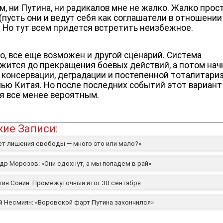
м, ни Путина, ни радикалов мне не жалко. Жалко прос
(пусть они и ведут себя как соглашатели в отношении
. Но тут всем придется встретить неизбежное.
о, все еще возможен и другой сценарий. Система
жится до прекращения боевых действий, а потом нач
 консервации, деградации и постепенной тоталитари
нью Китая. Но после последних событий этот вариант
я все менее вероятным.
ие Записи:
ет лишения свободы — много это или мало?»
др Морозов: «Они сдохнут, а мы попадем в рай»
тин Сонин: Промежуточный итог 30 сентября
й Несмиян: «Воровской фарт Путина закончился»