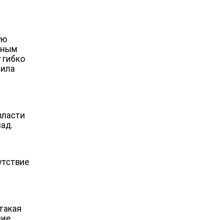
ую
зным
 гибко
била
власти
лад.
утствие
такая
ние