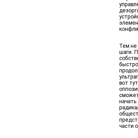
управл
дезорг
устрой
элемен
конфли
Тем не
шаги. 
собстве
быстро
продол
ультра
вот ту
оппози
сможет
начать
радика
общест
предст
части 