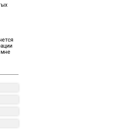
тых
нется
зации
 мне