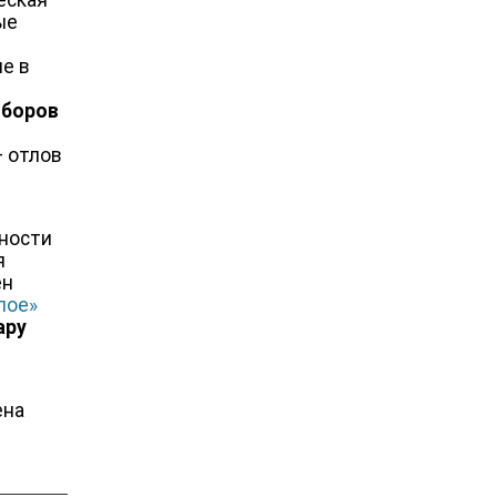
еская
ые
е в
ыборов
+ отлов
чности
я
ен
лое»
ару
ена