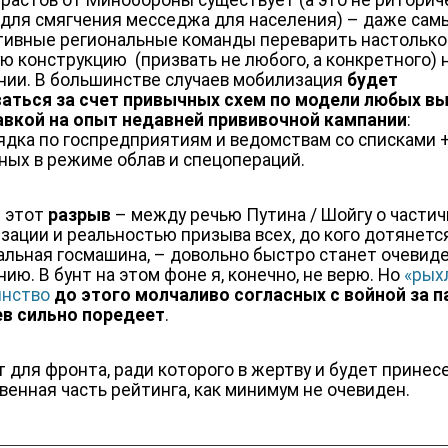
зрастов от Минобороны существует (а это не риторич
 для смягчения месседжа для населения) – даже сам
ивные региональные команды переварить настолько
ю конструкцию (призвать не любого, а конкретного) н
нии. В большинстве случаев мобилизация
будет
аться за счет привычных схем по модели любых в
авкой на опыт недавней прививочной кампании
:
ядка по госпредприятиям и ведомствам со списками 
ных в режиме облав и спецопераций.
е этот
разрыв
– между речью Путина / Шойгу о части
зации и реальностью призыва всех, до кого дотянетс
альная госмашина, – довольно быстро станет очевид
ию. В бунт на этом фоне я, конечно, не верю. Но
«рых
нство
до этого молчаливо согласных с войной за п
в сильно поредеет
.
 для фронта, ради которого в жертву и будет принес
венная часть рейтинга, как минимум не очевиден.