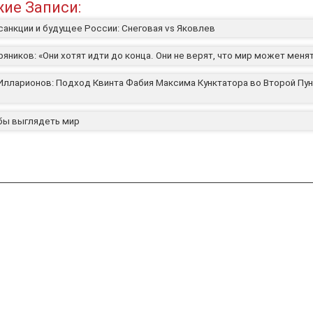
ие Записи:
санкции и будущее России: Снеговая vs Яковлев
яников: «Они хотят идти до конца. Они не верят, что мир может меня
Илларионов: Подход Квинта Фабия Максима Кунктатора во Второй Пу
 бы выглядеть мир