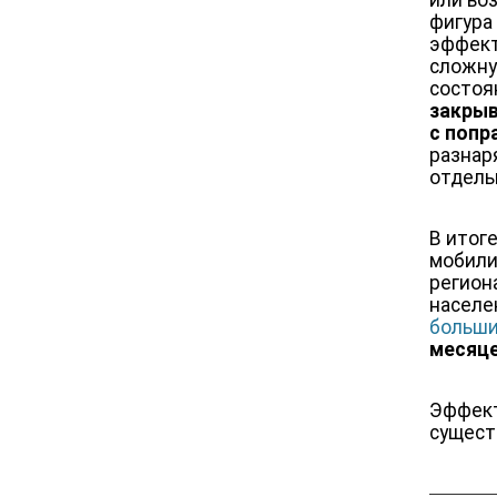
или во
фигура
эффект
сложну
состоя
закрыв
с попр
разнар
отдель
В итог
мобили
регион
населен
больши
месяце
Эффект
сущест