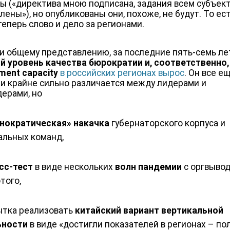
ы («директива мною подписана, задания всем субъек
ены»), но опубликованы они, похоже, не будут. То ест
теперь слово и дело за регионами.
и общему представлению, за последние пять-семь ле
й уровень качества бюрократии и, соответственно,
nment
capacity
в российских регионах вырос
. Он все е
 и крайне сильно различается между лидерами и
дерами, но
ехнократическая» накачка
губернаторского корпуса и
альных команд,
есс-тест
в виде нескольких
волн пандемии
с оргвыво
того,
пытка реализовать
китайский вариант вертикальной
ьности
в виде «достигли показателей в регионах – по