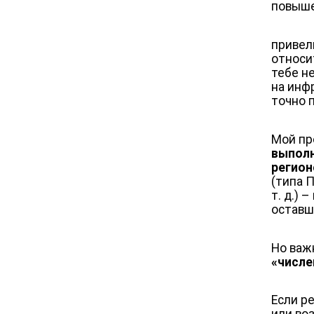
повыше
привел
относи
тебе н
на инф
точно 
Мой пр
выпол
регион
(типа 
т. д.) –
оставш
Но важ
«числе
Если р