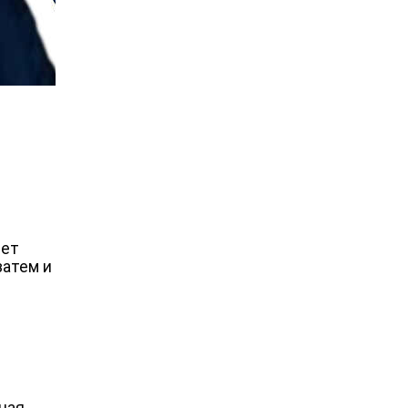
нет
 затем и