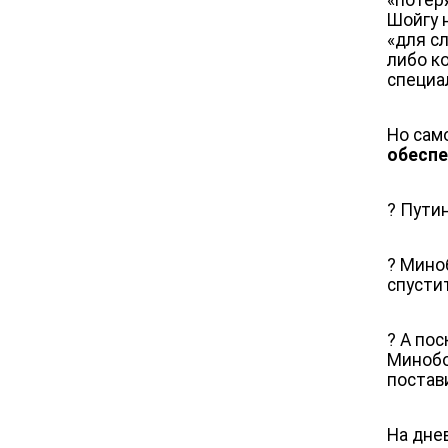
«потер
Шойгу 
«для сл
либо к
специа
Но само
обеспе
? Пути
? Мино
спусти
? А по
Минобо
постав
На дне