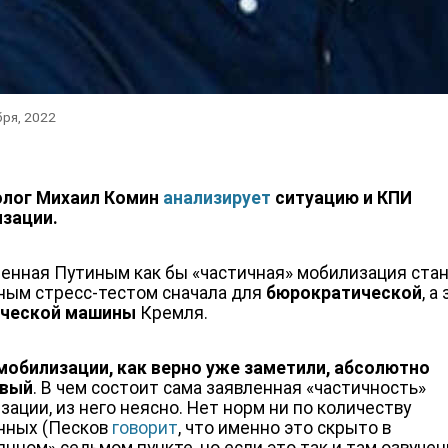
бря, 2022
олог Михаил Комин
анализирует
ситуацию и КПИ
зации.
енная Путиным как бы «частичная» мобилизация ста
ным стресс-тестом сначала для
бюрократической
, а
ической машины
Кремля.
мобилизации, как верно уже заметили, абсолютно
овый
. В чем состоит сама заявленная «частичность»
зации, из него неясно. Нет норм ни по количеству
нных (Песков
говорит
, что именно это скрыто в