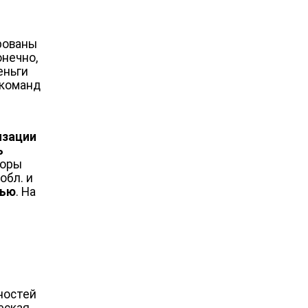
ированы
нечно,
еньги
 команд
изации
ь
торы
обл. и
тью
. На
ностей