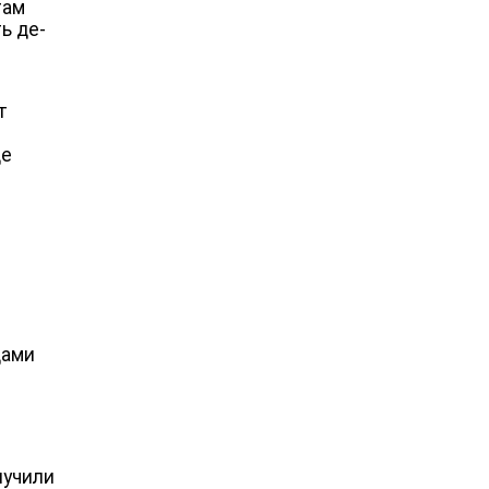
там
ь де-
т
ще
дами
лучили