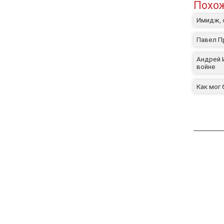
Похож
Имидж, 
Павел Пр
Андрей 
войне
Как мог