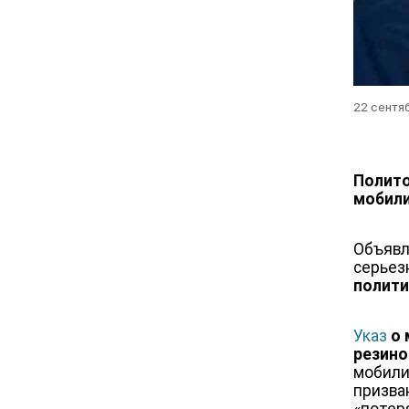
22 сентя
Полит
мобили
Объявл
серьез
полит
Указ
о 
резин
мобили
призва