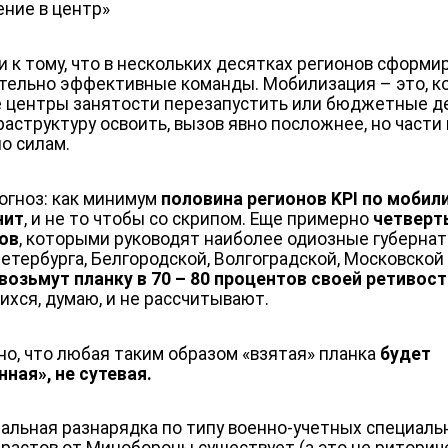
ние в центр»
и к тому, что в нескольких десятках регионов сформ
тельно эффективные команды. Мобилизация – это, ко
е центры занятости перезапустить или бюджетные д
раструктуру освоить, вызов явно посложнее, но части
по силам.
огноз: как минимум
половина регионов KPI по мобил
нит
, и не то чтобы со скрипом. Еще примерно
четверт
ов
, которыми руководят наиболее одиозные губерна
Петербурга, Белгородской, Волгоградской, Московской 
возьмут планку в 70 – 80 процентов своей ретивос
ихся, думаю, и не рассчитывают.
но, что любая таким образом «взятая» планка
будет
нная», не сутевая.
еальная разнарядка по типу военно-учетных специаль