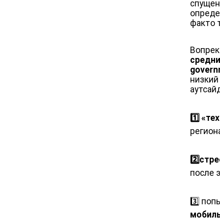
спущен
определ
факто 
Вопрек
средни
gover
низкий
аутсай
1️⃣ «т
регион
2️⃣стр
после э
3️⃣ по
мобил