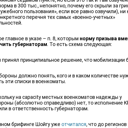
янном» седьмом пункте, но если это так и там озвуче
норма в 300 тыс., непонятно, почему его скрыли за гр
ужебного пользования», если все равно озвучили), ни 
онкретного перечня тех самых «военно-учетных»
льностей.
е главное в указе – п. 8, которым
норму призыва вме
чить губернаторам
. То есть схема следующая:
н принял принципиальное решение, что мобилизации 
бороны должно понять, кого и в каком количестве нуж
ть эти списки в военкоматы.
скольку на capacity местных военкоматов надежды у
роны (абсолютно справедливо) нет, то исполнение K
или в ответственность губернаторам.
вном брифинге Шойгу уже
отчитался
, что до регионо