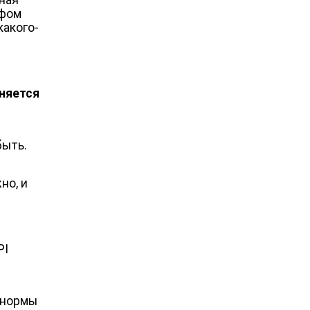
нная
ифом
какого-
няется
быть.
но, и
PI
в нормы