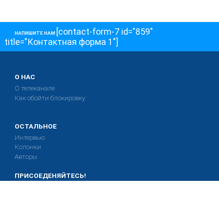
[contact-form-7 id="859"
НАПИШИТЕ НАМ
title="Контактная форма 1"]
О НАС
О телеканале
Как обойти блокировку
ОСТАЛЬНОЕ
Интервью
Колонки
Авторы
ПРИСОЕДЕНЯЙТЕСЬ!
Блоги
Депутаты к Съезду
Facebook
Интервью
Истории
Twitter
Колонки
Красная книга
Telegram
Хроники Войны
Эксперты о главном
YouTube
Эфиры
О нас