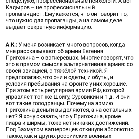
спецслужб, профессиональные психологи. А вот
Кадыров – не профессиональный
пропагандист. Ему кажется, что он говорит то,
что нужно для пропаганды, а на самом деле
выдает секретную информацию.
А.К.:
У меня возникает много вопросов, когда
мне рассказывают об армии Евгения
Пригожина – о вагнеревцах. Многие говорят, что
это в прямом смысле альтернативная армия: со
своей авиацией, с тяжёлой техникой. Я
предполагаю, что они и одеты, и обуты, и
ЮТУБ-КАНАЛ
условия пребывания на фронте у них хорошие.
При этом есть регулярная армия РФ, которой
управляет тот же Шойгу, Суровикин и т д. И они
вот такие голодранцы. Почему на армию
Пригожина деньги выделяются, а на остальных
нет? Я хочу сказать, что у Пригожина, кроме
пиара и ширмы, тоже нет никаких достижений.
Под Бахмутом вагнеровцев откинули абсолютно
также, как и других российских военных.