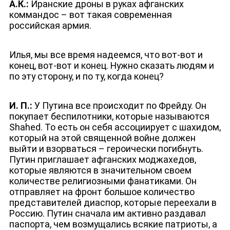
А.К.:
Иранские дроны в руках афганских
коммандос – вот такая современная
российская армия.
Илья, мы все время надеемся, что вот-вот и
конец, вот-вот и конец. Нужно сказать людям и
по эту сторону, и по ту, когда конец?
И. П.:
У Путина все происходит по Фрейду. Он
покупает беспилотники, которые называются
Shahed. То есть он себя ассоциирует с шахидом,
который на этой священной войне должен
выйти и взорваться – героически погибнуть.
Путин приглашает афганских моджахедов,
которые являются в значительном своем
ЛИЦА КАНАЛА
количестве религиозными фанатиками. Он
отправляет на фронт большое количество
представителей диаспор, которые переехали в
Россию. Путин сначала им активно раздавал
паспорта, чем возмущались всякие патриоты, а