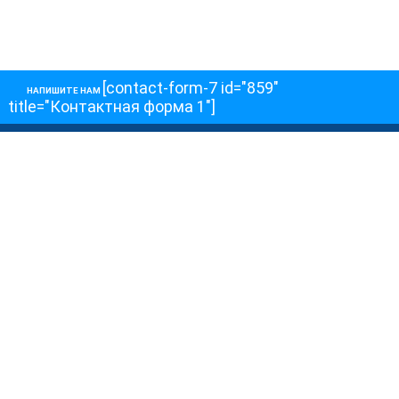
[contact-form-7 id="859"
НАПИШИТЕ НАМ
title="Контактная форма 1"]
О НАС
О телеканале
Как обойти блокировку
ОСТАЛЬНОЕ
Интервью
Колонки
Авторы
ПРИСОЕДЕНЯЙТЕСЬ!
Блоги
Депутаты к Съезду
Facebook
Интервью
Истории
Twitter
Колонки
Красная книга