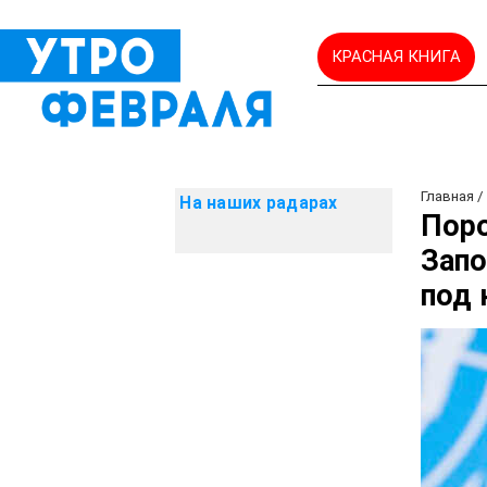
КРАСНАЯ КНИГА
Главная
На наших радарах
Поро
Запо
под 