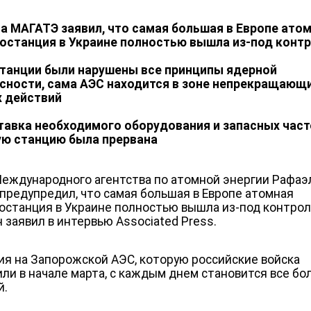
ва МАГАТЭ заявил, что
самая большая в Европе ато
останция в Украине полностью вышла из-под конт
станции были нарушены все принципы ядерной
сности, сама АЭС находится в зоне непрекращающ
 действий
тавка необходимого оборудования и запасных част
ю станцию ​​была прервана
Международного агентства по атомной энергии Рафаэ
 предупредил, что самая большая в Европе атомная
останция в Украине полностью вышла из-под контрол
н заявил в интервью Associated Press.
ия на Запорожской АЭС, которую российские войска
ли в начале марта, с каждым днем ​​становится все бо
й.