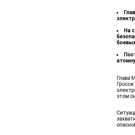
Гла
электр
На 
безопа
боевых
Пос
атомну
Глава 
Гросси
электр
этом о
Ситуац
захвати
опасно