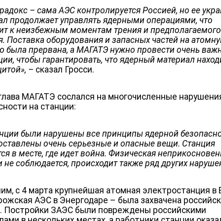
радокс – сама АЭС контролируется Россией, но ее укр
ал продолжает управлять ядерными операциями, что
ит к неизбежным моментам трения и предполагаемог
я. Поставка оборудования и запасных частей на атомн
ю ​​была прервана, а МАГАТЭ нужно провести очень важ
ции, чтобы гарантировать, что ядерный материал наход
щитой
»
, –
сказал Гросси.
глава МАГАТЭ сослался на многочисленные нарушени
сности на станции:
анции были нарушены все принципы ядерной безопасно
поставлены очень серьезные и опасные вещи. Станция
ся в месте, где идет война. Физическая неприкоснове
и не соблюдается, происходит также ряд других наруш
им, с 4 марта крупнейшая атомная электростанция в 
рожская АЭС в Энергодаре – была захвачена российс
. Постройки ЗАЭС были повреждены российскими
лами в нескольких местах, а работники станции оказа