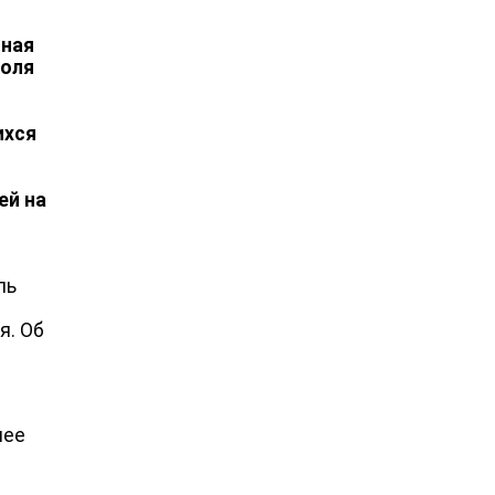
мная
роля
ихся
ей на
ль
я. Об
лее