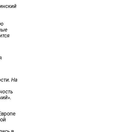
аинский
о
ую
ные
ится
я
сти. На
нность
ений
»
.
Европе
кой
лись в