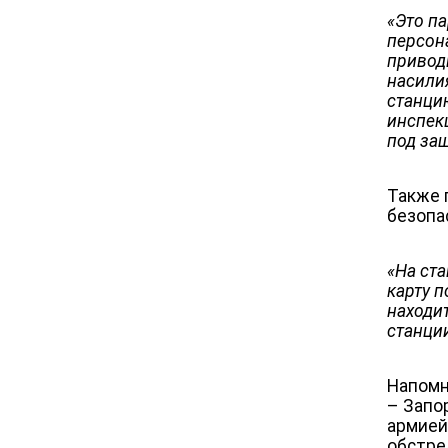
«
Это па
персон
привод
насили
станци
инспек
под за
Также 
безопа
«
На ст
карту 
находит
станци
Напомн
– Запо
армией
обстре