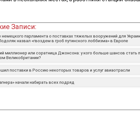
ие Записи:
 немецкого парламента о поставках тяжелых вооружений для Украи
Подоляк назвал «гвоздем в гроб путинского лоббизма» в Европе
ий миллионер или соратница Джонсона: у кого больше шансов стать 
ом Великобритании?
ешил поставки в Россию некоторых товаров и услуг авиаотрасли
агнера» начали набирать всех подряд