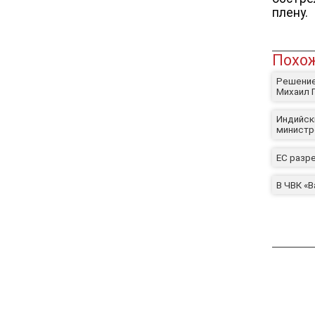
плену.
Похож
Решение
Михаил 
Индийск
министр
ЕС разр
В ЧВК «В