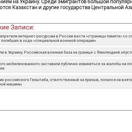
нием на Украину. Среди эмигрантов большой популя
ются Казахстан и другие государства Центральной Аз
ие Записи:
запретили интернет-ресурсам в России вести «страницы памяти» со с
, погибших в ходе «специальной военной операции»
и в Украину. Российская военная база на границе с Финляндией опуст
ого мобилизованного заставили публично извиняться за жалобы на п
ние
к российского Генштаба, ответственный за призыв, попался на взятк
ной машины