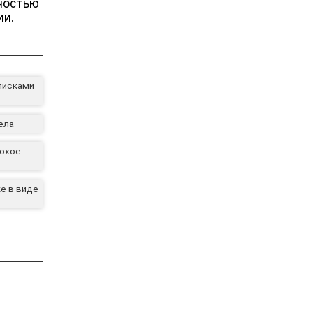
рностью
ии.
писками
ела
лохое
е в виде