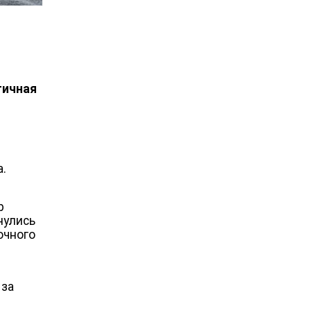
тичная
а.
р
нулись
очного
 за