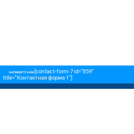
[contact-form-7 id="859"
НАПИШИТЕ НАМ
title="Контактная форма 1"]
О НАС
О телеканале
Как обойти блокировку
ОСТАЛЬНОЕ