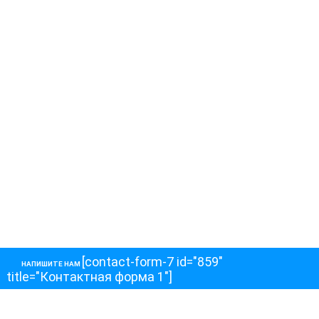
[contact-form-7 id="859"
НАПИШИТЕ НАМ
title="Контактная форма 1"]