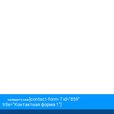
[contact-form-7 id="859"
НАПИШИТЕ НАМ
title="Контактная форма 1"]