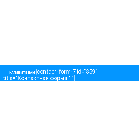
[contact-form-7 id="859"
НАПИШИТЕ НАМ
title="Контактная форма 1"]
О НАС
О телеканале
Как обойти блокировку
ОСТАЛЬНОЕ
Интервью