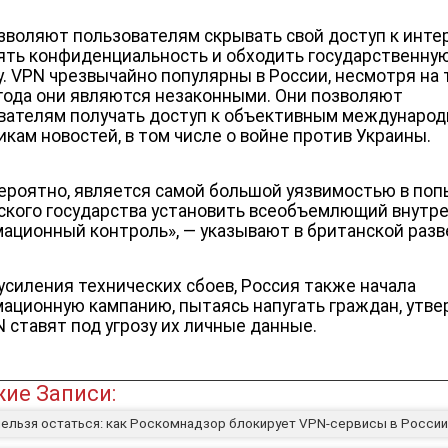
зволяют пользователям скрывать свой доступ к интер
ять конфиденциальность и обходить государственну
у. VPN чрезвычайно популярны в России, несмотря на т
 года они являются незаконными. Они позволяют
вателям получать доступ к объективным междунаро
икам новостей, в том числе о войне против Украины.
вероятно, является самой большой уязвимостью в по
ского государства установить всеобъемлющий внутр
ационный контроль», — указывают в британской разв
усиления технических сбоев, Россия также начала
ационную кампанию, пытаясь напугать граждан, утве
N ставят под угрозу их личные данные.
ие Записи:
нельзя остаться: как Роскомнадзор блокирует VPN-сервисы в России