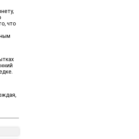
нету,
ю
о, что
дным
пытках
енний
едке.
рждая,