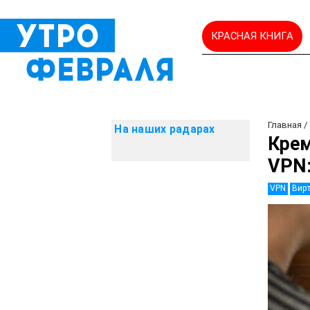
КРАСНАЯ КНИГА
Главная
На наших радарах
Крем
VPN:
VPN
Вирт