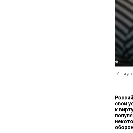
10 август
Россий
свои у
к вирт
популя
некото
оборон