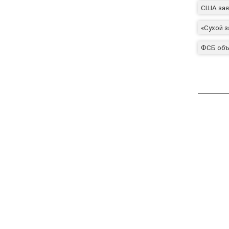
США зая
«Сухой з
ФСБ объ