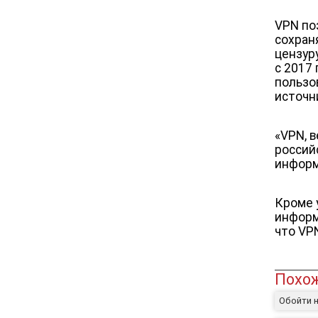
VPN по
сохран
цензур
с 2017
пользо
источн
«VPN, 
россий
информ
Кроме 
информ
что VP
Похож
Обойти 