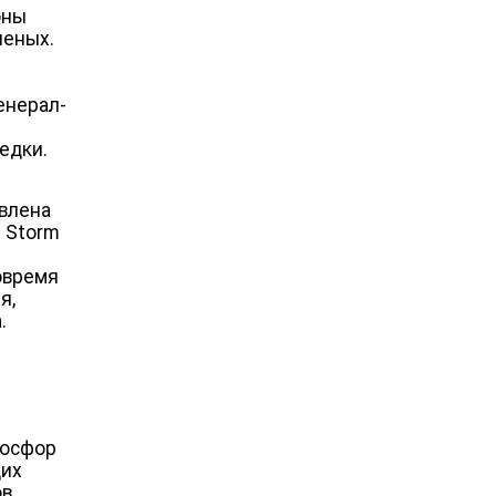
оны
неных.
енерал-
едки.
твлена
 Storm
овремя
я,
.
Босфор
щих
в,