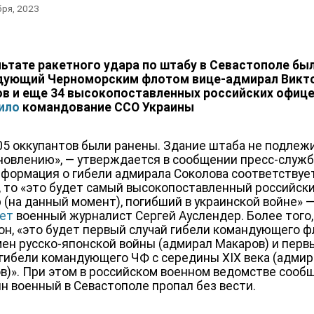
бря, 2023
льтате ракетного удара по штабу в Севастополе бы
дующий Черноморским флотом вице-адмирал Викт
в и еще 34 высокопоставленных российских офице
ило
командование ССО Украины
05 оккупантов были ранены. Здание штаба не подлеж
новлению», — утверждается в сообщении пресс-служб
нформация о гибели адмирала Соколова соответствуе
, то «это будет самый высокопоставленный российск
 (на данный момент), погибший в украинской войне» 
ет
военный журналист Сергей Ауслендер. Более того,
он, «это будет первый случай гибели командующего 
мен русско-японской войны (адмирал Макаров) и перв
 гибели командующего ЧФ с середины XIX века (адми
в)». При этом в российском военном ведомстве сооб
ин военный в Севастополе пропал без вести.