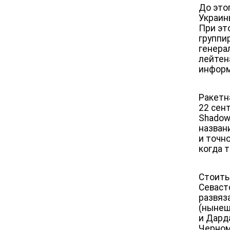
До это
Украин
При эт
группи
генера
лейтен
информ
Ракетн
22 сен
Shadow
назван
и точно
когда 
Стоить
Севаст
развяз
(нынеш
и Дард
Черном