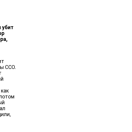
л убит
ор
ра,
ит
ы ССО.
т
ий
—
 как
флотом
ый
рал
щили,