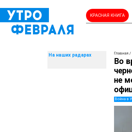
КРАСНАЯ КНИГА
Главная
На наших радарах
Во в
черн
не м
офи
Война в 