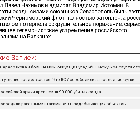
л Павел Нахимов и адмирал Владимир Истомин. В
таты осады силами союзников Севастополь быль взят
ский Черноморский флот полностью затоплен, а росс
в целом потерпела сокрушительное поражение, серье
авшее гегемонистские устремление российского
ализма на Балканах.
ие Записи:
 Серебрякова и большевики, оккупация усадьбы Нескучное спустя сто
ступление продолжается. Что ВСУ освободили за последние сутки
российской армии превысили 90 000 убитых солдат
повредила ракетными атаками 350 газодобывающих объектов