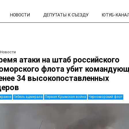
НОВОСТИ
ДЕПУТАТЫ К СЪЕЗДУ
ЮТУБ-КАНА
/
Новости
ремя атаки на штаб российского
оморского флота убит командующ
енее 34 высокопоставленных
церов
Украине
Гибель адмирала
Первая Крымская война
Черноморский флот