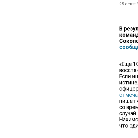
25 сентя
В резу
коман
Соколо
сообщ
«Еще 1
восста
Если и
истине
офицер
отмеча
пишет 
со вре
случай
Нахимо
что од