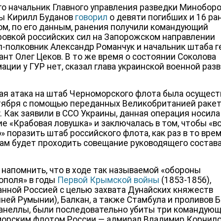
го начальник Главного управления разведки Минобор
ы Кирилл Буданов
говорил
о девяти погибших и 16 ра
ом, по его данным, ранения получили командующий
ровкой российских сил на Запорожском направлении
л-полковник Александр Романчук и начальник штаба г
ант Олег Цеков. В то же время о состоянии Соколова
ации у ГУР нет, сказал глава украинской военной разв
ая атака на штаб Черноморского флота была осущес
тября с помощью переданных Великобританией ракет
. Как заявили в ССО Украины, данная операция носила
ие «Крабовая ловушка» и заключалась в том, чтобы «в
» поразить штаб российского флота, как раз в то врем
там будет проходить совещание руководящего состава
 напомнить, что в ходе так называемой «обороны
ополя» в годы
Первой Крымской войны
(1853-1856),
анной Россией с целью захвата Дунайских княжеств
ней Румынии), Балкан, а также Стамбула и проливов 
анеллы, были последовательно убиты три командую
орским флотом России — адмирал Владимир Корнило