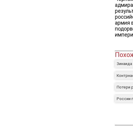
адмира
резуль
россий
армия 
подорв
импери
Похож
Зинаида
Контрна
Потери 
России 