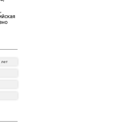
,
ийская
зно
 лет