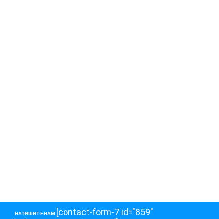
[contact-form-7 id="859"
НАПИШИТЕ НАМ