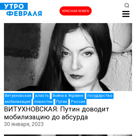
КРАСНАЯ КНИГА
Витухновская
власть
Война в Украине
государство
мобилизация
повестки
Путин
Россия
НОВОСТИ
ВИТУХНОВСКАЯ: Путин доводит
мобилизацию до абсурда
30 января, 2023