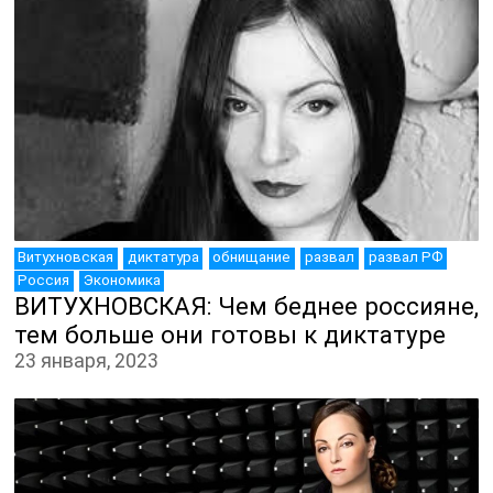
Витухновская
диктатура
обнищание
развал
развал РФ
ДЕПУТАТЫ К СЪЕЗДУ
Россия
Экономика
ВИТУХНОВСКАЯ: Чем беднее россияне,
тем больше они готовы к диктатуре
23 января, 2023