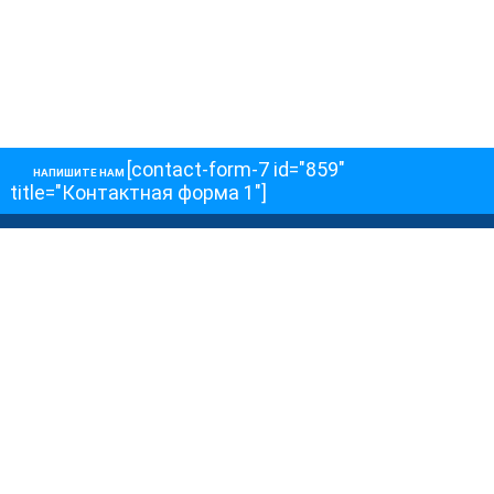
[contact-form-7 id="859"
НАПИШИТЕ НАМ
title="Контактная форма 1"]
О НАС
О телеканале
Как обойти блокировку
ОСТАЛЬНОЕ
Интервью
Колонки
Авторы