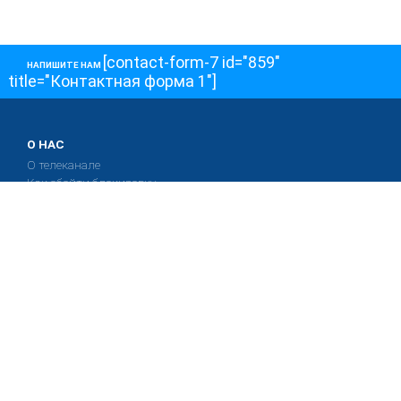
[contact-form-7 id="859"
НАПИШИТЕ НАМ
title="Контактная форма 1"]
О НАС
О телеканале
Как обойти блокировку
ОСТАЛЬНОЕ
Интервью
Колонки
Авторы
ПРИСОЕДЕНЯЙТЕСЬ!
Блоги
Депутаты к Съезду
Facebook
Интервью
Истории
Twitter
Колонки
Красная книга
Telegram
Хроники Войны
Эксперты о главном
YouTube
Эфиры