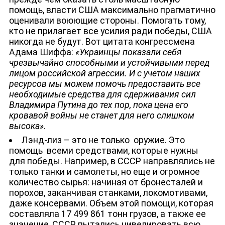
помощь, власти США максимально прагматично
оценивали воюющие стороны. Помогать тому,
кто не прилагает все усилия ради победы, США
никогда не будут. Вот цитата конгрессмена
Адама Шиффа:
«Украинцы показали себя
чрезвычайно способными и устойчивыми перед
лицом российской агрессии. И с учетом наших
ресурсов мы можем помочь предоставить все
необходимые средства для сдерживания сил
Владимира Путина до тех пор, пока цена его
кровавой войны не станет для него слишком
высока»
.
Лэнд-лиз – это не только оружие. Это
помощь всеми средствами, которые нужны
для победы. Например, в СССР направлялись не
только танки и самолеты, но еще и огромное
количество сырья: начиная от бронесталей и
порохов, заканчивая станками, локомотивами,
даже консервами. Объем этой помощи, которая
составляла 17 499 861 тонн грузов, а также ее
значение, СССР пытались нивелировать всю