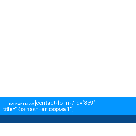
[contact-form-7 id="859"
НАПИШИТЕ НАМ
title="Контактная форма 1"]
О НАС