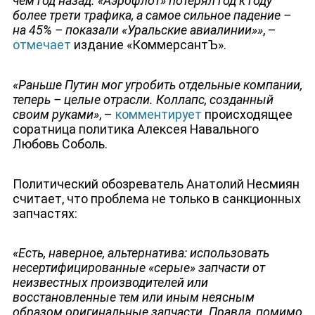
чем год назад. «Аэрофлот» потерял год к году
более трети трафика, а самое сильное падение –
на 45% – показали «Уральские авиалинии»»
, –
отмечает
издание «КоммерсантЪ».
«Раньше Путин мог угробить отдельные компании,
теперь – целые отрасли. Коллапс, созданный
своим руками»
, –
комментирует
происходящее
соратница политика Алексея Навального
Любовь Соболь.
Политический обозреватель Анатолий Несмиян
считает, что проблема не только в санкционных
запчастях:
«Есть, наверное, альтернатива: использовать
несертифицированные «серые» запчасти от
неизвестных производителей или
восстановленные тем или иным неясным
образом оригинальные запчасти. Правда, помимо