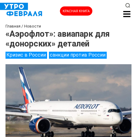
КРАСНАЯ КНИГА
Главная
/
Новости
«Аэрофлот»: авиапарк для
«донорских» деталей
Кризис в России
санкции против России