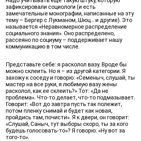
Надо учитывать еще такую штуку, которую
зафиксировали социологи (и есть
замечательные монографии, написанные на эту
тему – Бергер с Лукманом, Шюц… и другие). Это
называется «Неравномерное распределение
социального знания». Оно распределено,
рассеяно по социуму – поддерживает нашу
коммуникацию в том числе.
Представьте себе: я расколол вазу. Вроде бы
можно склеить. Но я – из другой категории. Я
захожу к соседу и говорю: «Семеныч, слушай, ты
мастер на все руки, я любимую вазу жены
расколол, как ее склеить?» Тот: «Да не
проблема». Что-то делает, что-то подмазывает.
Говорит: «Вот до завтра пусть так полежит,
потом пленку снимай и будет как новая,
пройдись там, почисти». Я к двери, он говорит:
«Слушай, Саныч, тут выборы скоро, ты за кого
будешь голосовать-то»? Я говорю: «Ну вот за
того-то».