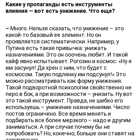
Какие у пропаганды есть инструменты
влияния — вот есть унижение. Что еще?
–
Много. Нельзя сказать, что унижение – это
какой-то базовый ее элемент. Но он
проявляется систематически. Например, у
Путина есть такая привычка: унижать
назначениями. Это он ооочень любит. И такой
кайф явно испытывает. Рогозин и космос: «Ну я
им засунул! Да хрен с ним, что будет с
космосом. Такую подлянку им подсунул!» Это
можно рассматривать как форму унижения.
Такой подворотной психологии свойственно не
перо в бок, а при возможности – унизить. Ну вот
это такой инструмент. Правда, не шибко его
используешь – унижение назначениями. Число
постов ограничено. Все время менять и
подбирать все более мерзкого – надо и другим
заниматься. А при случае почему бы не
попробовать? Но, конечно, больше они ставят на
запугивание.