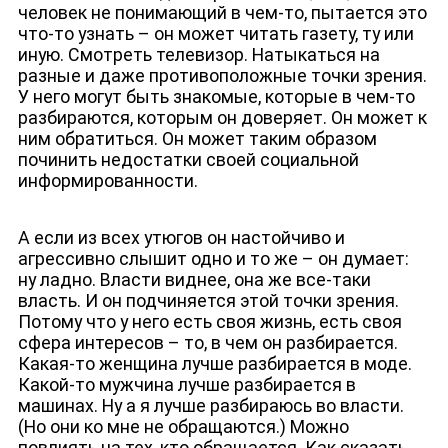
человек не понимающий в чем-то, пытается это
что-то узнать – он может читать газету, ту или
иную. Смотреть телевизор. Натыкаться на
разные и даже противоположные точки зрения.
У него могут быть знакомые, которые в чем-то
разбираются, которым он доверяет. Он может к
ним обратиться. Он может таким образом
починить недостатки своей социальной
информированности.
А если из всех утюгов он настойчиво и
агрессивно слышит одно и то же – он думает:
ну ладно. Власти виднее, она же все-таки
власть. И он подчиняется этой точки зрения.
Потому что у него есть своя жизнь, есть своя
сфера интересов – то, в чем он разбирается.
Какая-то женщина лучше разбирается в моде.
ДЕПУТАТЫ К СЪЕЗДУ
Какой-то мужчина лучше разбирается в
машинах. Ну а я лучше разбираюсь во власти.
(Но они ко мне не обращаются.) Можно
повлиять на тех, кто обращается. Как сказать,