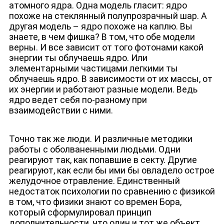
атомного ядра. Одна модель гласит: ядро
похоже на стеклянный полупрозрачный шар. А
другая модель – ядро похоже на каплю. Вы
знаете, в чем фишка? В том, что обе модели
верны. И все зависит от того фотонами какой
энергии ты облучаешь ядро. Или
элементарными частицами легкими ты
облучаешь ядро. В зависимости от их массы, от
их энергии и работают разные модели. Ведь
ядро ведет себя по-разному при
взаимодействии с ними.
Точно так же люди. И различные методики
работы с оболваненными людьми. Одни
ЛИЦА КАНАЛА
реагируют так, как попавшие в секту. Другие
реагируют, как если бы ими бы овладело острое
желудочное отравление. Единственный
недостаток психологии по сравнению с физикой
в том, что физики знают со времен Бора,
который сформулировал принцип
дополнительности, что один и тот же объект