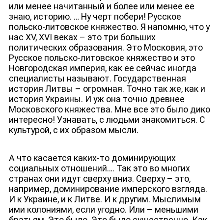
или менее начитанный и более или менее ее
знаю, историю. … Ну черт побери! Русское
польско-литовское княжество. Я напомню, что у
нас XV, XVI веках – это три больших
политических образования. Это Московия, это
Русское польско-литовское княжество и это
Новгородская империя, как ее сейчас иногда
специалисты называют. Государственная
история Литвы – огромная. Точно так же, как и
история Украины. И уж она точно древнее
Московского княжества. Мне все это было дико
интересно! Узнавать, с людьми знакомиться. С
культурой, с их образом мысли.
А что касается каких-то доминирующих
социальных отношений…. Так это во многих
странах они идут сверху вниз. Сверху – это,
например, доминирование имперского взгляда.
И к Украине, и к Литве. И к другим. Мыслимым
ими колониями, если угодно. Или – меньшими
братьям. Это было. Это было существенно. Как