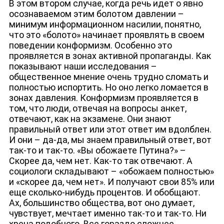
В этом втором случае, когда речь идет о явно
осознаваемом этим болотом давлении –
минимум информационном насилии, понятно,
что это «болото» начинает проявлять в своем
поведении конформизм. Особенно это
проявляется в зонах активной пропаганды. Как
показывают наши исследования –
общественное мнение очень трудно сломать и
полностью испортить. Но оно легко ломается в
зонах давления. Конформизм проявляется в
том, что люди, отвечая на вопросы анкет,
отвечают, как на экзамене. Они знают
правильный ответ или этот ответ им вдолблен.
И они – да-да, мы знаем правильный ответ, вот
так-то и так-то. «Вы обожаете Путина?» –
Скорее да, чем нет. Как-то так отвечают. А
социологи складывают – «обожаем полностью»
и «скорее да, чем нет». И получают свои 85% или
еще сколько-нибудь процентов. И обобщают.
Ах, большинство общества, вот оно думает,
чувствует, мечтает именно так-то и так-то. Ни
хрена подобного. Все гораздо сложнее.