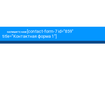
[contact-form-7 id="859"
НАПИШИТЕ НАМ
title="Контактная форма 1"]
О НАС
О телеканале
Как обойти блокировку
ОСТАЛЬНОЕ
Интервью
Колонки
Авторы
ПРИСОЕДЕНЯЙТЕСЬ!
Блоги
Депутаты к Съезду