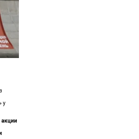
в
 у
й акции
и