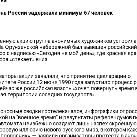
она
ень России задержали минимум 67 человек
енную акцию группа анонимных художников устроила
На Фрунзенской набережной был вывешен российски
ор с надписью «Сегодня не мой день», где красная кра
ора «стекает» вниз.
заторы акции заявляли, что принятие декларации о
нитете России 12 июня 1990 года запустило процесс 
Сейчас же российская власть «хочет повернуть время 
ая территории соседних государств».
оносные сводки гостелеканалов, инфографики опросо
кой на “военное время” и результаты референдумов п
автомата неизбежно создают лишь наспех скроенную
оровую иллюзию нового русского мира, в котором ка
о проводник», — заявили организаторы протеста в ано