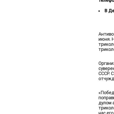
телеф
В Д
Антиво
июня. 
трикол
трикол
Органи
сувере
СССР. 
отчужд
«Побед
поправ
дулом 
трикол
нас ег