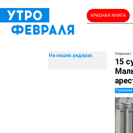
КРАСНАЯ КНИГА
Главная
На наших радарах
15 с
Маль
арес
Путинизм