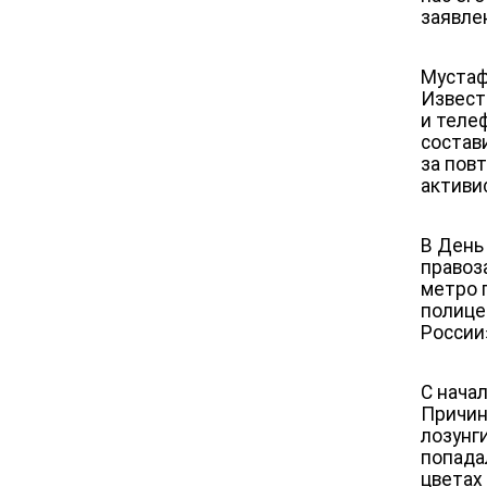
заявле
Мустаф
Извест
и теле
состав
за пов
активи
В День
правоз
метро 
полице
России
С нача
Причин
лозунг
попада
цветах