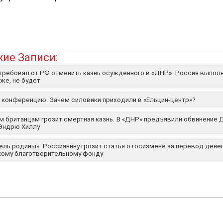
ие Записи:
требовал от РФ отменить казнь осужденного в «ДНР». Россия выполн
же, не будет
 конференцию. Зачем силовики приходили в «Ельцин-центр»?
м британцам грозит смертная казнь. В «ДНР» предъявили обвинение 
 Эндрю Хиллу
ель родины». Россиянину грозит статья о госизмене за перевод дене
кому благотворительному фонду