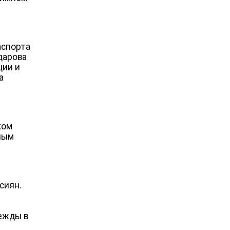
аспорта
дарова
ции и
а
ком
ным
ь
сиян.
дежды в