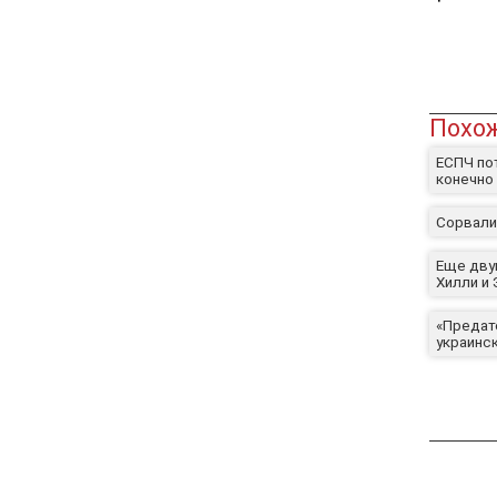
Похож
ЕСПЧ по
конечно 
Сорвали
Еще дву
Хилли и
«Предат
украинс