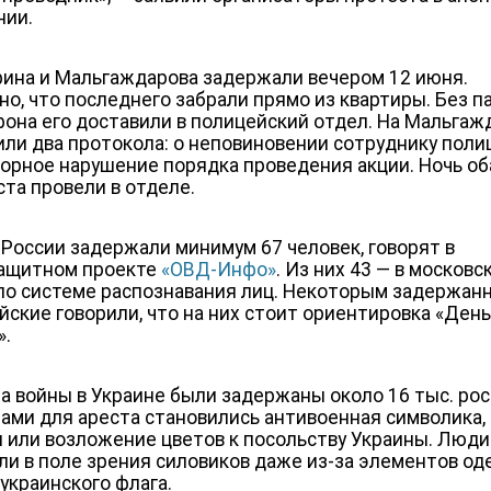
нии.
ина и Мальгаждарова задержали вечером 12 июня.
но, что последнего забрали прямо из квартиры. Без п
фона его доставили в
полицейский отдел. На Мальгаж
или два протокола: о неповиновении сотруднику поли
торное нарушение порядка проведения акции. Ночь об
ста провели в отделе.
 России задержали минимум 67 человек, говорят в
ащитном проекте
«ОВД-Инфо»
. Из них 43 — в московс
по системе распознавания лиц. Некоторым задержан
йские говорили, что на них стоит ориентировка «Ден
».
ла войны в Украине были задержаны около 16 тыс. рос
ами для ареста становились антивоенная символика,
и или возложение цветов к посольству Украины. Люди
ли в поле зрения силовиков даже из-за элементов о
 украинского флага.