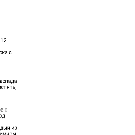
 12
й
ска с
распада
вспять,
в с
од
ждый из
нимном