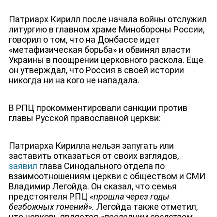
ЮТУБ-КАНАЛ
Патриарх Кирилл после начала войны отслужил
литургию в главном храме Минобороны России,
говорил о том, что на Донбассе идет
«метафизическая борьба» и обвинял власти
Украины в поощрении церковного раскола. Еще
он утверждал, что Россия в своей истории
никогда ни на кого не нападала.
В РПЦ прокомментировали санкции против
главы Русской православной церкви:
Патриарха Кирилла нельзя запугать или
заставить отказаться от своих взглядов,
заявил
глава Синодального отдела по
взаимоотношениям церкви с обществом и СМИ
Владимир Легойда. Он сказал, что семья
предстоятеля РПЦ
«прошла через годы
безбожных гонений».
Легойда также отметил,
что церковь является
«последним средством