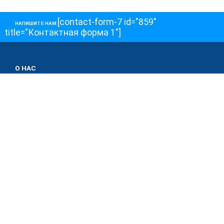
[contact-form-7 id="859"
НАПИШИТЕ НАМ
title="Контактная форма 1"]
О НАС
О телеканале
Как обойти блокировку
ОСТАЛЬНОЕ
Интервью
Колонки
Авторы
ПРИСОЕДЕНЯЙТЕСЬ!
Блоги
Депутаты к Съезду
Facebook
Интервью
Истории
Twitter
Колонки
Красная книга
Telegram
Хроники Войны
Эксперты о главном
YouTube
Эфиры
О нас
Обратная связь
Авторы