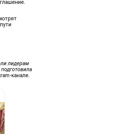
иглашение.
смотрят
 пути
али лидерам
 подготовила
gram-канале.