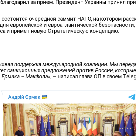
облагодарил за прием. Президент Украины принял пр
 состоится очередной саммит НАТО, на котором рас
ля европейской и евроатлантической безопасности,
са и примет новую Стратегическую концепцию.
йчивая поддержка международной коалиции. Мы перед
кет санкционных предложений против России, которые
а
Ермака –
Макфола»
, — написал глава ОП в своем Tele