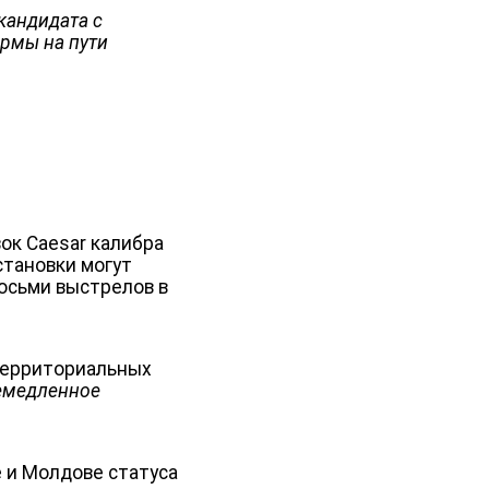
кандидата с
ормы на пути
ок Caesar калибра
становки могут
восьми выстрелов в
 территориальных
емедленное
 и Молдове статуса