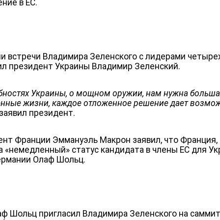
ние в ЕС.
и встречи Владимира Зеленского с лидерами четыре
ил президент Украины Владимир Зеленский.
бностях Украины, о мощном оружии, нам нужна больш
енные жизни, каждое отложенное решение дает возмо
 заявил президент.
ент Франции Эммануэль Макрон заявил, что Франция, 
 «немедленный» статус кандидата в члены ЕС для Ук
ермании Олаф Шольц.
аф Шольц пригласил Владимира Зеленского на самми