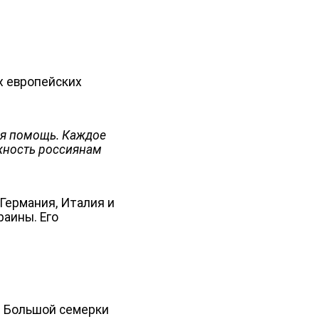
х европейских
ая помощь. Каждое
жность россиянам
Германия, Италия и
раины. Его
т Большой семерки