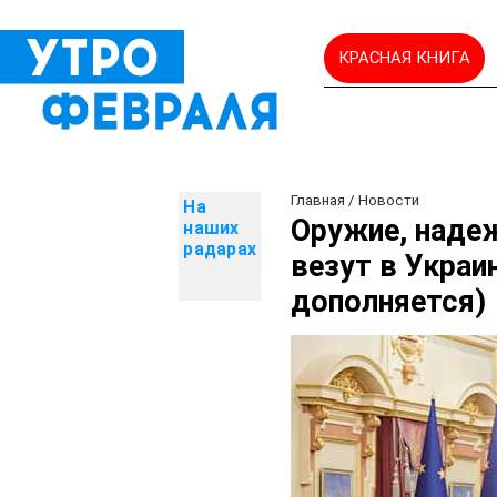
КРАСНАЯ КНИГА
Главная
/
Новости
На
Оружие, надеж
наших
радарах
везут в Украи
дополняется)