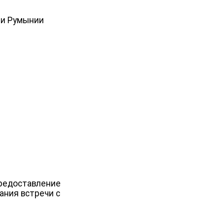
 и Румынии
предоставление
ания встречи с