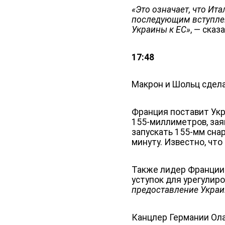
«Это означает, что Ит
последующим вступлен
Украины к ЕС»
, — сказ
17:48
Макрон и Шольц сдела
Франция поставит Укр
155-миллиметров, зая
запускать 155-мм сна
минуту. Известно, что
Также лидер Франции 
уступок для урегулир
предоставление Украин
Канцлер Германии Ола