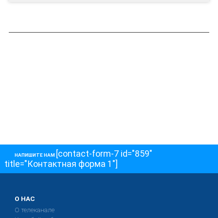
[contact-form-7 id="859"
НАПИШИТЕ НАМ
title="Контактная форма 1"]
О НАС
О телеканале