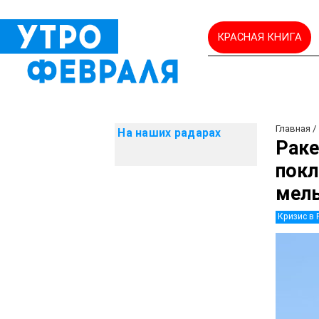
КРАСНАЯ КНИГА
Главная
На наших радарах
Раке
покл
мель
Кризис в 