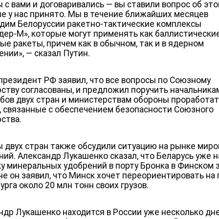
 с вами и договаривались — вы ставили вопрос об это
е у нас принято. Мы в течение ближайших месяцев
дим Белоруссии ракетно-тактические комплексы
дер-М», которые могут применять как баллистические,
ые ракеты, причем как в обычном, так и в ядерном
ении
»
, — сказал Путин.
президент РФ заявил, что все вопросы по Союзному
рству согласованы, и предложил поручить начальника
бов двух стран и министерствам обороны проработат
, связанные с обеспечением безопасности Союзного
рства.
 двух стран также обсудили ситуацию на рынке мир
ний. Александр Лукашенко сказал, что Беларусь уже н
ку минеральных удобрений в порту Бронка в Финском 
не он заявил, что Минск хочет переориентировать на
урга около 20 млн тонн своих грузов.
ндр Лукашенко находится в России уже несколько дне