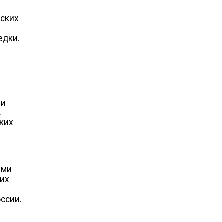
вских
едки.
ли
.
ких
ыми
ших
ссии.