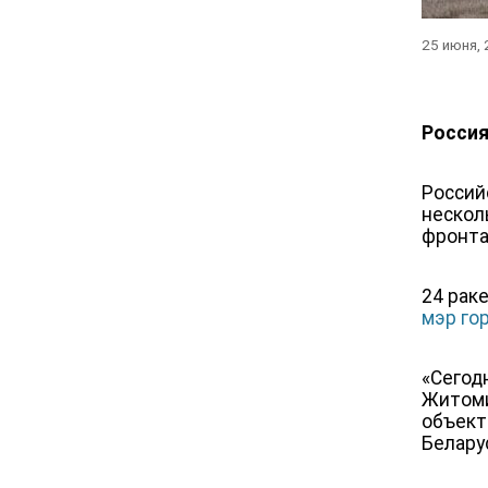
25 июня,
Россия
Россий
нескол
фронта
24 рак
мэр го
«Сегод
Житоми
объект
Белару