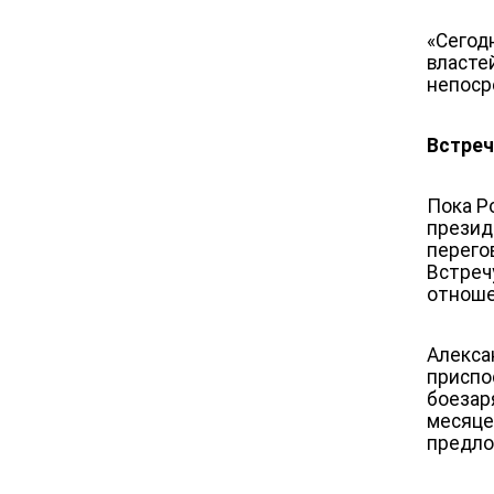
«Сегод
властей
непоср
Встреч
Пока Р
презид
перего
Встреч
отноше
Алекса
приспо
боезар
месяце
предло