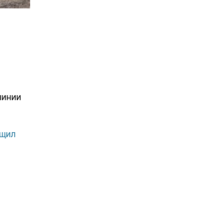
линии
бщил