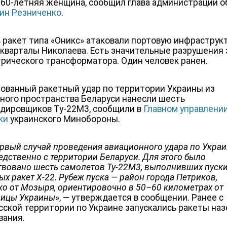
 60-летняя женщина, сообщил глава администрации о
ин Резниченко
.
 ракет типа «Оникс» атаковали портовую инфраструкт
кварталы Николаева. Есть
значительные разрушения 
трического трансформатора. Один человек ранен.
ованный ракетный удар по территории Украины из
ного пространства Беларуси нанесли шесть
дировщиков Ту-22М3, сообщили в
Главном управлени
ки
украинского Минобороны.
ервый случай проведения авиационного удара по Укра
едственно с территории Беларуси. Для этого было
твовано шесть самолетов Ту-22М3, выполнивших пуски
х ракет Х-22. Рубеж пуска — район города Петриков,
ко от Мозыря, ориентировочно в 50–60 километрах от
ницы Украины
», — утверждается в сообщении. Ранее с
сской территории по Украине запускались ракеты на
вания.