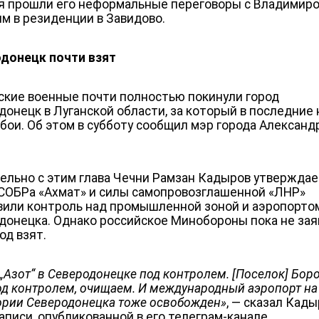
я прошли его неформальные переговоры с Владимир
м в резиденции в Завидово.
донецк почти взят
ские военные почти полностью покинули город
донецк в Луганской области, за который в последние
 бои. Об этом в субботу сообщил мэр города Александ
ельно с этим глава Чечни Рамзан Кадыров утверждае
СОБРа «Ахмат» и силы самопровозглашенной «ЛНР»
вили контроль над промышленной зоной и аэропорто
донецка. Однако российское Минобороны пока не зая
род взят.
 „Азот“ в Северодонецке под контролем. [Поселок] Бор
од контролем, очищаем. И международный аэропорт на
ории Северодонецка тоже освобожден»
, — сказал Кады
аписи, опубликованной в его телеграм-канале.