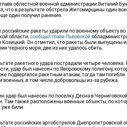
глава областной военной администрации Виталий Бу
л, что в результате обстрела Житомирщины один во
 еще один получил ранения.
 российские ракеты ударили по военному объекту во
кой области,
сообщил глава Львовской
обладминистр
 Козицкий. Он отметил, что ракеты были выпущены и
рии Черного моря, две из них удалось сбить.
льтате ракетного удара пострадали четыре человека. 
сти, удар был нанесен по Яворовскому полигону, кот
уже подвергался ракетным атакам, тогда там погибли
и военных, в том числе добровольцы из-за рубежа.
ин удар был нанесен по поселку Десна в Черниговско
и. Там также расположены военные объекты, по кот
 уже били.
льтате российских артобстрелов Днепропетровской о