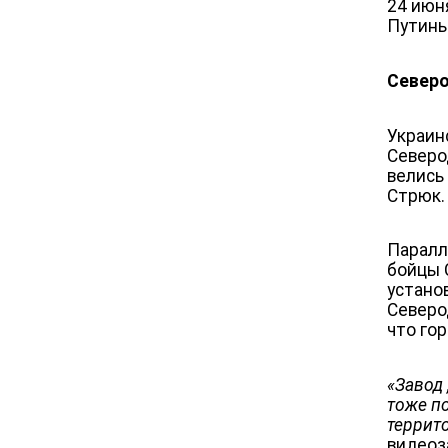
24 июн
Путины
Северо
Украин
Северо
велись
Стрюк.
Паралл
бойцы 
устано
Северо
что го
«Завод
тоже п
террит
видеоз