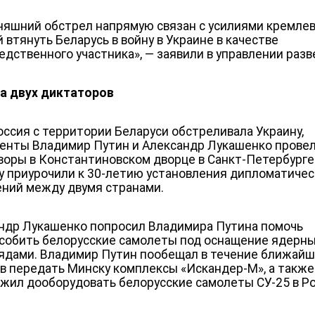
няшний обстрел напрямую связан с усилиями кремле
 втянуть Беларусь в войну в Украине в качестве
едственного участника», — заявили в управлении разв
а двух диктаторов
оссия с территории Беларуси обстреливала Украину,
енты Владимир Путин и Александр Лукашенко прове
воры в Константиновском дворце в Санкт-Петербурге
у приурочили к 30-летию установления дипломатичес
ний между двумя странами.
ндр Лукашенко попросил Владимира Путина помочь
собить белорусские самолеты под оснащение ядерн
ядами. Владимир Путин пообещал в течение ближай
в передать Минску комплексы «Искандер-М», а также
жил дооборудовать белорусские самолеты СУ-25 в Ро