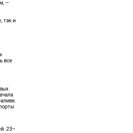
м, —
 так и
м
ь все
овых
ачала
заливе.
 порты
й. 23–