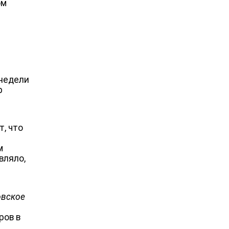
ом
 недели
р
т, что
м
вляло,
овское
ров в