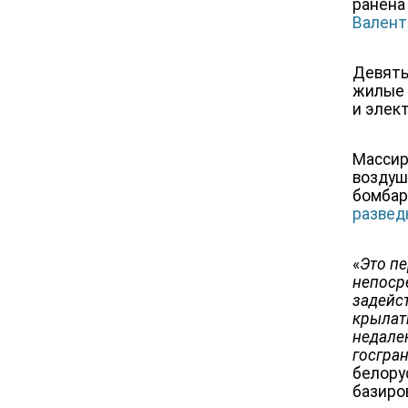
ранена
Валент
Девять
жилые 
и элек
Массир
воздуш
бомбар
развед
«
Это п
непоср
задейс
крылаты
недале
госгра
белору
базиро