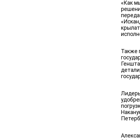
«
Как мы
решени
переда
«Искан
крылат
исполн
Также 
госуда
Геншта
детали
госуда
Лидеры
удобре
погруз
Накану
Петерб
Алекса