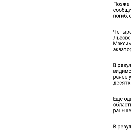
Позже 
сообщи
погиб,
Четыре
Львовс
Максим
аквато
В резу
видимо
ранее 
десятк
Еще од
област
раньше
В резу