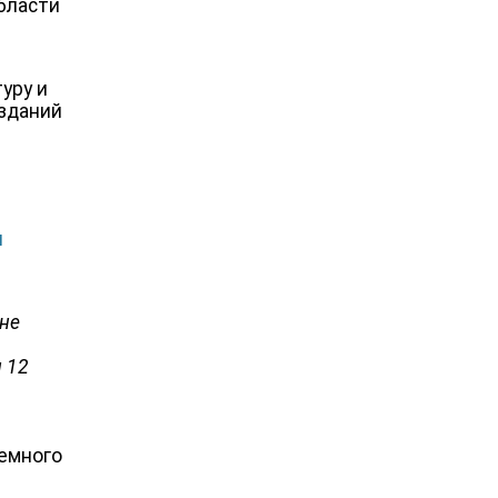
бласти
уру и
зданий
и
ине
 12
земного