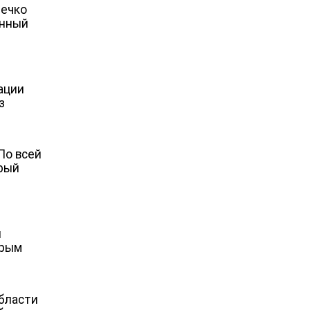
нечко
енный
ации
з
По всей
орый
й
орым
бласти