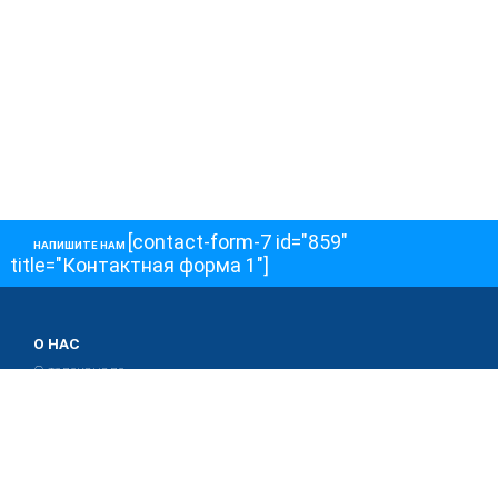
[contact-form-7 id="859"
НАПИШИТЕ НАМ
title="Контактная форма 1"]
О НАС
О телеканале
Как обойти блокировку
ОСТАЛЬНОЕ
Интервью