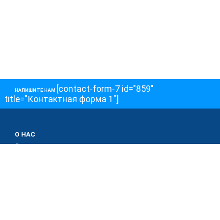
[contact-form-7 id="859"
НАПИШИТЕ НАМ
title="Контактная форма 1"]
О НАС
О телеканале
Как обойти блокировку
ОСТАЛЬНОЕ
Интервью
Колонки
Авторы