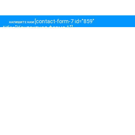
[contact-form-7 id="859"
НАПИШИТЕ НАМ
title="Контактная форма 1"]
О НАС
О телеканале
Как обойти блокировку
ОСТАЛЬНОЕ
Интервью
Колонки
Авторы
ПРИСОЕДЕНЯЙТЕСЬ!
Блоги
Депутаты к Съезду
Facebook
Интервью
Истории
Twitter
Колонки
Красная книга
Telegram
Хроники Войны
Эксперты о главном
YouTube
Эфиры