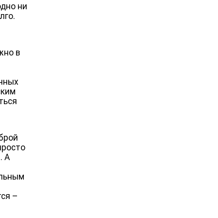
одно ни
лго.
жно в
онных
ским
аться
оброй
просто
. А
ельным
а
тся –