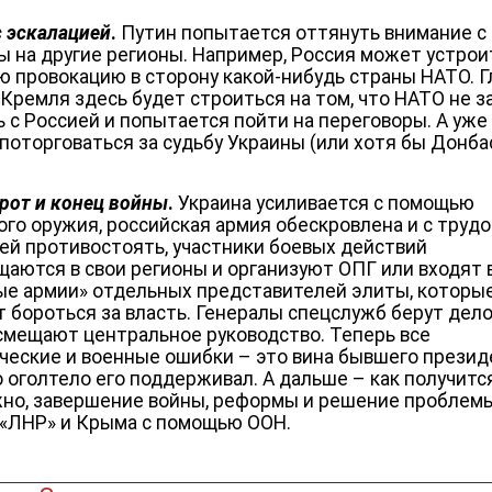
с эскалацией
.
Путин попытается оттянуть внимание с
ы на другие регионы. Например, Россия может устрои
ю провокацию в сторону какой-нибудь страны НАТО. 
 Кремля здесь будет строиться на том, что НАТО не з
ь с Россией и попытается пойти на переговоры. А уже
поторговаться за судьбу Украины (или хотя бы Донбас
рот и конец войны
.
Украина усиливается с помощью
ого оружия, российская армия обескровлена и с труд
ей противостоять, участники боевых действий
щаются в свои регионы и организуют ОПГ или входят 
ые армии» отдельных представителей элиты, которы
 бороться за власть. Генералы спецслужб берут дело
 смещают центральное руководство. Теперь все
ческие и военные ошибки – это вина бывшего презид
о оголтело его поддерживал. А дальше – как получитс
но, завершение войны, реформы и решение проблем
 «ЛНР» и Крыма с помощью ООН.