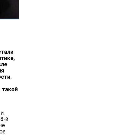
стали
тике,
сле
ия
сти.
и такой
 и
38-й
не
рое
а