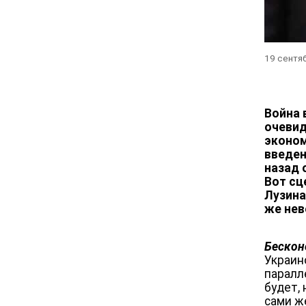
19 сентя
Война 
очевид
эконом
введен
назад 
Вот сц
Лузина
же нев
Бескон
Украин
паралл
будет,
сами ж