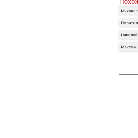
Похож
Михаил 
Политол
Николай
Максим Т