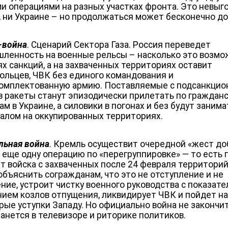
и операциями на разных участках фронта. Это невыг
, ни Украине – но продолжаться может бесконечно до
-война
. Сценарий Сектора Газа. Россия переведет
ленность на военные рельсы – насколько это возмо
ях санкций, а на захваченных территориях оставит
ольцев, ЧВК без единого командования и
омплектованную армию. Поставляемые с подсанкци
в ракеты станут эпизодически прилетать по граждан
м в Украине, а силовики в погонах и без будут заним
алом на оккупированных территориях.
льная война
. Кремль осуществит очередной «жест д
и еще одну операцию по «перегруппировке» — то есть 
т войска с захваченных после 24 февраля территорий
объяснить согражданам, что это не отступление и не
ние, устроит чистку военного руководства с показат
нием козлов отпущения, ликвидирует ЧВК и пойдет н
рые уступки Западу. Но официально война не закончи
танется в телевизоре и риторике политиков.