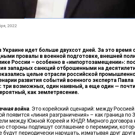
бря, 2022
в Украине идет больше двухсот дней. За это время 
ными провалы в военной подготовке, внешней поли
ике России – особенно в «импортозамещении»: по
ия западных санкций отброшенными на десятилет
оказались целые отрасли российской промышленно
енарии развития событий военного эксперта Павла
: три возможных, один наивный, а еще один — почт
ероятный, как землетрясение.
ечная война
. Это корейский сценарий: между Россией
ой появится «линия разграничения» – как граница по 
ели между Южной Кореей и КНДР. Мирного договора 
 но стороны подпишут соглашение о перемирии, кото
е будут периодически нарушать, изматывая друг друг