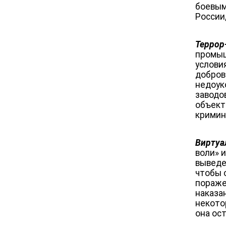
боевым
России
Террор
промыш
услови
добров
недоук
заводо
объекта
кримин
Виртуа
воли» 
выведе
чтобы 
пораже
наказа
некото
она ос