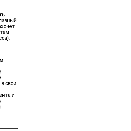
ть
Главный
ахочет
 там
са).
ом
в
е
 в свои
ента и
я:
ы