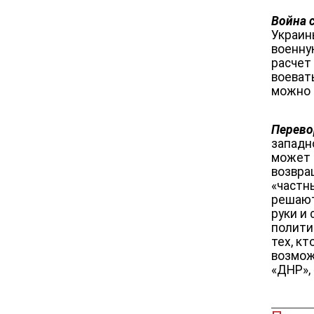
Война 
Украин
военну
расчет
воеват
можно 
Перево
западн
может 
возвра
«частн
решают
руки и
полити
тех, кт
возмож
«ДНР»,