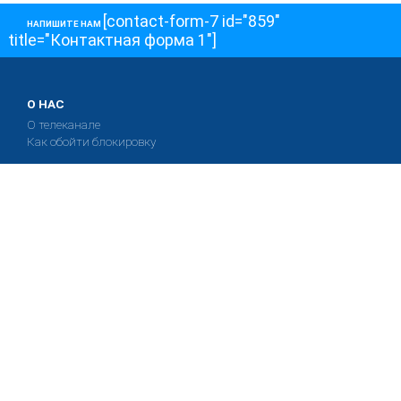
[contact-form-7 id="859"
НАПИШИТЕ НАМ
title="Контактная форма 1"]
О НАС
О телеканале
Как обойти блокировку
ОСТАЛЬНОЕ
Интервью
Колонки
Авторы
ПРИСОЕДЕНЯЙТЕСЬ!
Блоги
Депутаты к Съезду
Facebook
Интервью
Истории
Twitter
Колонки
Красная книга
Telegram
Хроники Войны
Эксперты о главном
YouTube
Эфиры
О нас
Обратная связь
Авторы