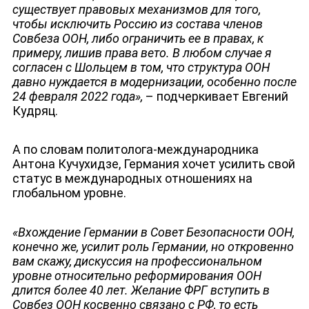
существует правовых механизмов для того,
чтобы исключить Россию из состава членов
Совбеза ООН, либо ограничить ее в правах, к
примеру, лишив права вето. В любом случае я
согласен с Шольцем в том, что структура ООН
ДЕПУТАТЫ К СЪЕЗДУ
давно нуждается в модернизации, особенно после
24 февраля 2022 года
»
,
– подчеркивает Евгений
Кудряц.
А по словам политолога-международника
Антона Кучухидзе, Германия хочет усилить свой
статус в международных отношениях на
глобальном уровне.
«Вхождение Германии в Совет Безопасности ООН,
конечно же, усилит роль Германии, но откровенно
вам скажу, дискуссия на профессиональном
уровне относительно реформирования ООН
длится более 40 лет. Желание ФРГ вступить в
Совбез ООН косвенно связано с РФ, то есть