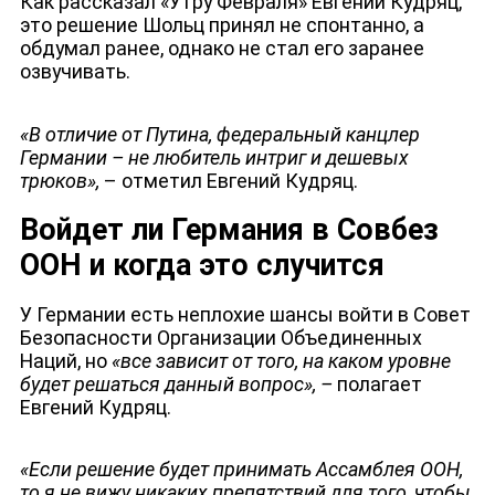
Как рассказал «Утру Февраля» Евгений Кудряц,
это решение Шольц принял не спонтанно, а
обдумал ранее, однако не стал его заранее
озвучивать.
«В отличие от Путина, федеральный канцлер
ЮТУБ-КАНАЛ
Германии – не любитель интриг и дешевых
трюков»,
– отметил Евгений Кудряц.
Войдет ли Германия в Совбез
ООН и когда это случится
У Германии есть неплохие шансы войти в Совет
Безопасности Организации Объединенных
Наций, но
«все зависит от того, на каком уровне
будет решаться данный вопрос», –
полагает
Евгений Кудряц.
«Если решение будет принимать Ассамблея ООН,
то я не вижу никаких препятствий для того, чтобы