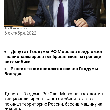
Фото: Globallookpress
НОВОСТИ
6 октября, 2022
Депутат Госдумы РФ Морозов предложил
«национализировать» брошенные на границе
автомобили
Ранее это же предлагал спикер Госдумы
Володин
Депутат Госдумы РФ Олег Морозов предложил
«национализировать» автомобили тех, кто
покинул территорию России, бросив машину на
границе.