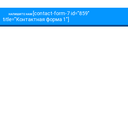
[contact-form-7 id="859"
НАПИШИТЕ НАМ
title="Контактная форма 1"]
О НАС
О телеканале
Как обойти блокировку
ОСТАЛЬНОЕ
Интервью
Колонки
Авторы
ПРИСОЕДЕНЯЙТЕСЬ!
Блоги
Депутаты к Съезду
Facebook
Интервью
Истории
Twitter
Колонки
Красная книга
Telegram
Хроники Войны
Эксперты о главном
YouTube
Эфиры
О нас
Обратная связь
Авторы