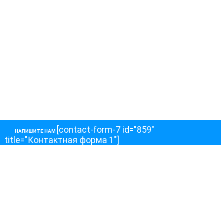
[contact-form-7 id="859"
НАПИШИТЕ НАМ
title="Контактная форма 1"]
О НАС
О телеканале
Как обойти блокировку