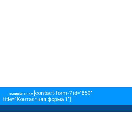
[contact-form-7 id="859"
НАПИШИТЕ НАМ
title="Контактная форма 1"]
О НАС
О телеканале