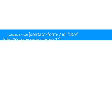
[contact-form-7 id="859"
НАПИШИТЕ НАМ
title="Контактная форма 1"]
О НАС
О телеканале
Как обойти блокировку
ОСТАЛЬНОЕ
Интервью
Колонки
Авторы
ПРИСОЕДЕНЯЙТЕСЬ!
Блоги
Депутаты к Съезду