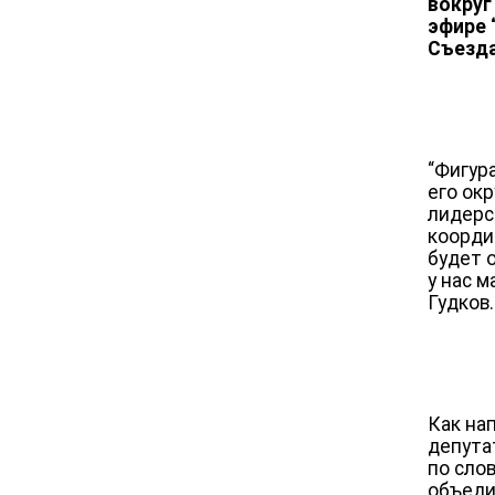
вокруг
эфире 
Съезда
“Фигур
его ок
лидерс
коорди
будет 
у нас 
Гудков.
Как на
депута
по сло
объеди