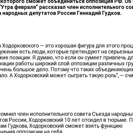
 которого сможет объединиться оппозиция РФ. Об 
“Утра февраля” рассказал член исполнительного со
 народных депутатов России Геннадий Гудков.
а Ходорковского — это хорошая фигура для этого проц
ружении есть люди, которые претендуют на серьезны
кие позиции. Я думаю, что если он сумеет привлечь д
нации работы широкий слой оппозиции различных гру
очень большое дело. Потому что таких объединяющих
мало. А Ходорковский может сыграть такую роль”, — сч
помнил член исполнительного совета Съезда народны
тов России, Ходорковский 10 лет отсидел в тюрьме. 
вам Гудкова, Ходорковский сможет взять функцию
нения оппозиции на себя.