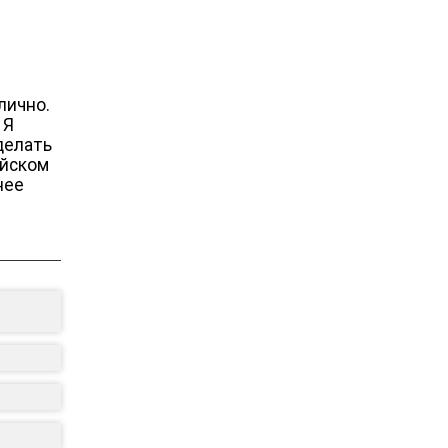
лично.
 Я
делать
ейском
нее