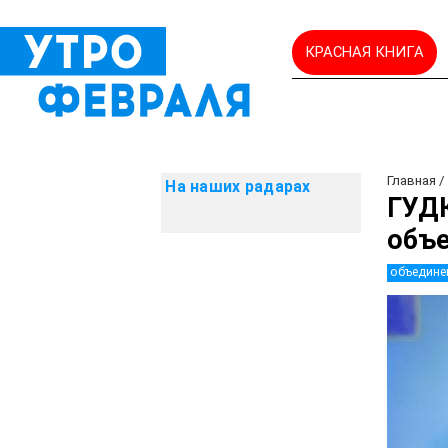
КРАСНАЯ КНИГА
Главная
На наших радарах
ГУДК
объ
объедине