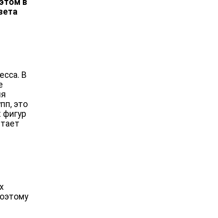
этом в
вета
есса. В
е
ля
пп, это
 фигур
итает
х
Поэтому