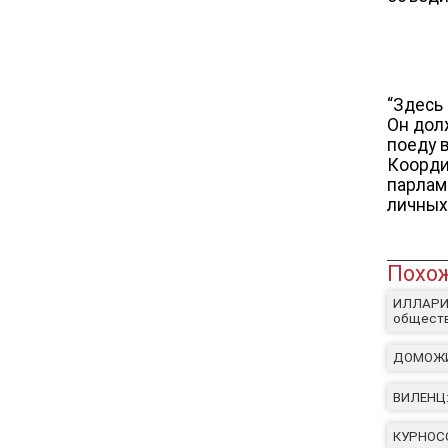
“Здесь 
Он дол
поеду 
Коорди
парлам
личных
Похож
ИЛЛАРИО
обществ
ДОМОЖИ
ВИЛЕНЦ:
КУРНОСО