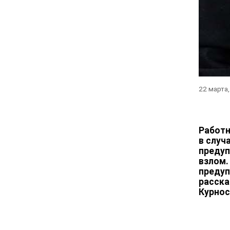
22 марта
Работн
в случ
предуп
взлом.
предуп
расска
Курнос