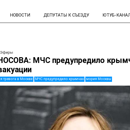
НОВОСТИ
ДЕПУТАТЫ К СЪЕЗДУ
ЮТУБ-КАНА
/
Эфиры
НОСОВА: МЧС предупредило крым
вакуации
я тревога в Москве
МЧС предупредило крымчан
мэрия Москвы