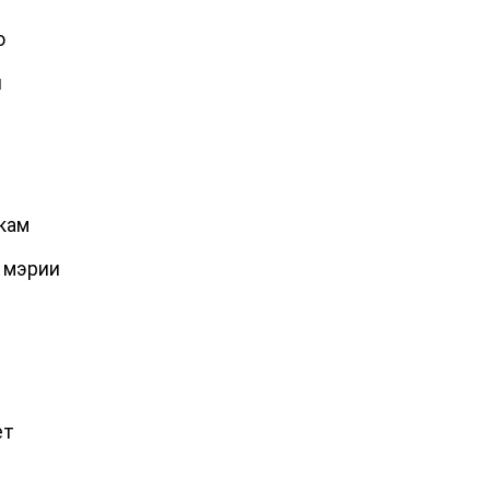
о
и
икам
 мэрии
ет