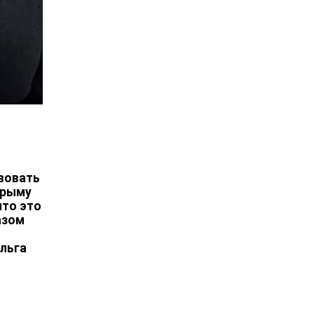
вовать
Крыму
что это
азом
Ольга