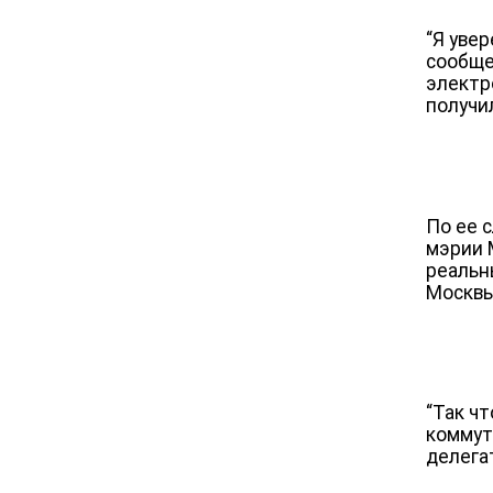
“Я увер
сообще
электр
получи
По ее 
мэрии 
реальн
Москвы,
“Так ч
коммут
делега