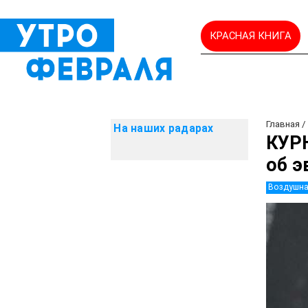
КРАСНАЯ КНИГА
Главная
На наших радарах
КУР
об э
Воздушна