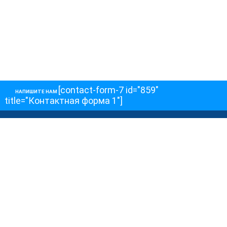
[contact-form-7 id="859"
НАПИШИТЕ НАМ
title="Контактная форма 1"]
О НАС
О телеканале
Как обойти блокировку
ОСТАЛЬНОЕ
Интервью
Колонки
Авторы