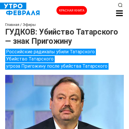
КРАСНАЯ КНИГА
Главная
/
Эфиры
ГУДКОВ: Убийство Татарского
— знак Пригожину
Российские радикалы убили Татарского
Убийство Татарского
угроза Пригожину после убийства Татарского