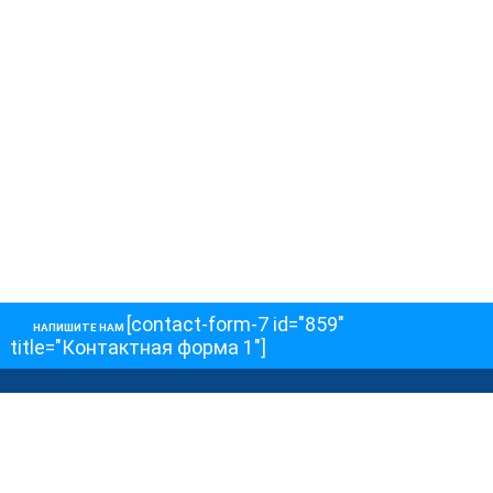
[contact-form-7 id="859"
НАПИШИТЕ НАМ
title="Контактная форма 1"]
О НАС
О телеканале
Как обойти блокировку