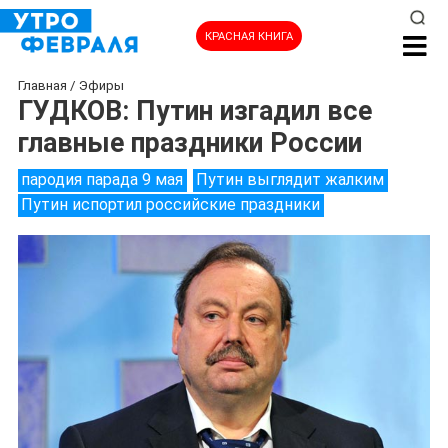
КРАСНАЯ КНИГА
Главная
/
Эфиры
ГУДКОВ: Путин изгадил все
главные праздники России
пародия парада 9 мая
Путин выглядит жалким
Путин испортил российские праздники