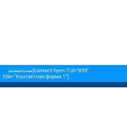
[contact-form-7 id="859"
НАПИШИТЕ НАМ
title="Контактная форма 1"]
О НАС
О телеканале
Как обойти блокировку
ОСТАЛЬНОЕ