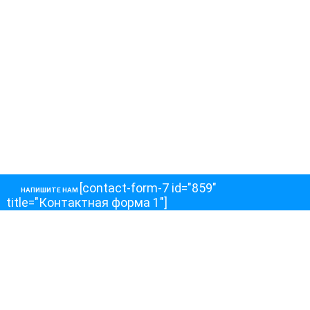
[contact-form-7 id="859"
НАПИШИТЕ НАМ
title="Контактная форма 1"]
О НАС
О телеканале
Как обойти блокировку