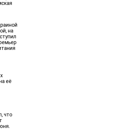
мская
краиной
ой, на
ыступил
премьер
итания
ых
на её
, что
т
юня.