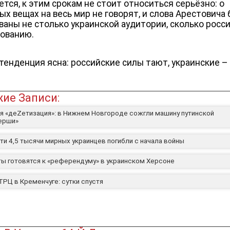
ется, к этим срокам не стоит относиться серьёзно: о
ых вещах на весь мир не говорят, и слова Арестовича
ваны не столько украинской аудитории, сколько росс
ованию.
тенденция ясна: российские силы тают, украинские – 
ие Записи:
я «деZетизация»: в Нижнем Новгороде сожгли машину путинской
ерши»
ти 4,5 тысячи мирных украинцев погибли с начала войны
ты готовятся к «референдуму» в украинском Херсоне
ТРЦ в Кременчуге: сутки спустя