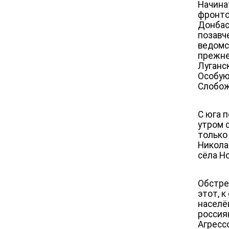
Начина
фронто
Донбас
позавч
ведомс
прежне
Луганс
Особую
Слобож
С юга 
утром 
только 
Никола
сёла Н
Обстре
этот, 
населё
россия
Агресс