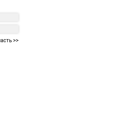
асть >>
Блоги