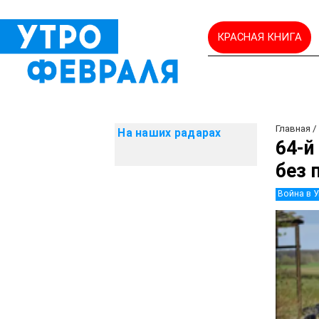
КРАСНАЯ КНИГА
Главная
/
На наших радарах
64-й
без 
Война в 