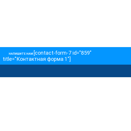
[contact-form-7 id="859"
НАПИШИТЕ НАМ
title="Контактная форма 1"]
О НАС
О телеканале
Как обойти блокировку
ОСТАЛЬНОЕ
Интервью
Колонки
Авторы