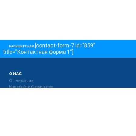
[contact-form-7 id="859"
НАПИШИТЕ НАМ
title="Контактная форма 1"]
О НАС
О телеканале
Как обойти блокировку
ОСТАЛЬНОЕ
Интервью
Колонки
Авторы
ПРИСОЕДЕНЯЙТЕСЬ!
Блоги