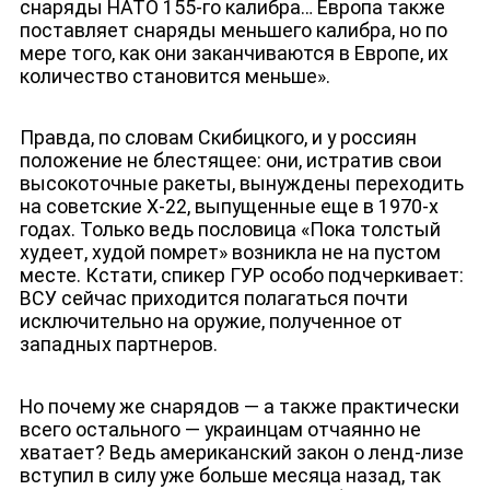
снаряды НАТО 155-го калибра… Европа также
поставляет снаряды меньшего калибра, но по
мере того, как они заканчиваются в Европе, их
количество становится меньше».
Правда, по словам Скибицкого, и у россиян
положение не блестящее: они, истратив свои
высокоточные ракеты, вынуждены переходить
на советские Х-22, выпущенные еще в 1970-х
годах. Только ведь пословица «Пока толстый
худеет, худой помрет» возникла не на пустом
месте. Кстати, спикер ГУР особо подчеркивает:
ВСУ сейчас приходится полагаться почти
исключительно на оружие, полученное от
западных партнеров.
Но почему же снарядов — а также практически
всего остального — украинцам отчаянно не
ДЕПУТАТЫ К СЪЕЗДУ
хватает? Ведь американский закон о ленд-лизе
вступил в силу уже больше месяца назад, так