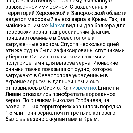
продовольственную проблему, вызванную
развязанной ими войной. С захваченных
территорий Херсонской и Запорожской области
ведется массовый вывоз зерна
в Крым. Так, на
майских снимках
Maxar
видны два балкера для
перевозки зерна под российским флагом,
пришвартованные в Севастополе и
загруженные зерном. Спустя несколько дней
эти же судна были зафиксированы спутниками
у берегов Сирии с открытыми люками и
полуприцепами для вывоза зерна. Июньские
снимки также показывают судно, которое
загружают в Севастополе украденным в
Украине зерном. В дальнейшем и оно
отправилось в Сирию. Как
известно
, Египет и
ЛИЦА КАНАЛА
Ливан отказались приобретать ворованное
зерно. По оценкам Николая Горбачева, на
захваченных территориях хранилось порядка
1,5 млн тонн зерна, почти треть из которого
было вывезено оккупантами в Крым.