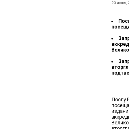
20 июня,
Пос
посеща
Зап
аккред
Велик
Запр
вторгл
подтв
Послу 
посеща
издани
аккред
Велико
вторгл