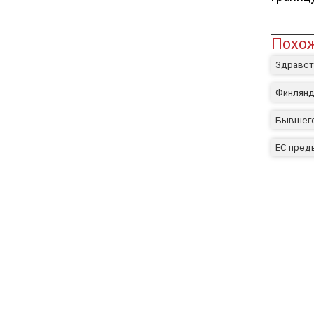
Похож
Здравст
Финлянд
Бывшего
ЕС пред