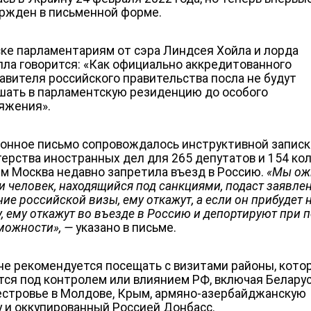
ржден в письменной форме.
ске парламентариям от сэра Линдсея Хойла и лорда
ла говорится: «Как официально аккредитованного
авителя российского правительства посла не будут
шать в парламентскую резиденцию до особого
яжения».
онное письмо сопровождалось инструктивной запис
ерства иностранных дел для 265 депутатов и 154 кол
м Москва недавно запретила въезд в Россию.
«Мы ож
и человек, находящийся под санкциями, подаст заявле
ие российской визы, ему откажут, а если он прибудет 
у, ему откажут во въезде в Россию и депортируют при 
можности», —
указано в письме.
не рекомендуется посещать с визитами районы, кото
тся под контролем или влиянием РФ, включая Беларус
стровье в Молдове, Крым, армяно-азербайджанскую
у и оккупированный Россией Донбасс.