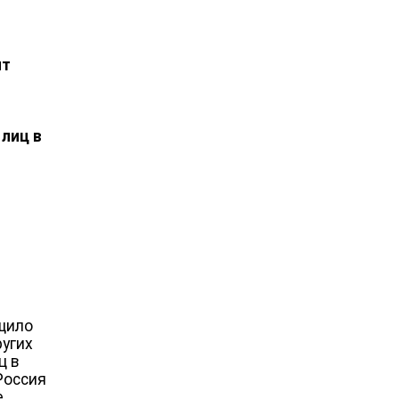
ят
лиц в
бщило
ругих
ц в
Россия
е