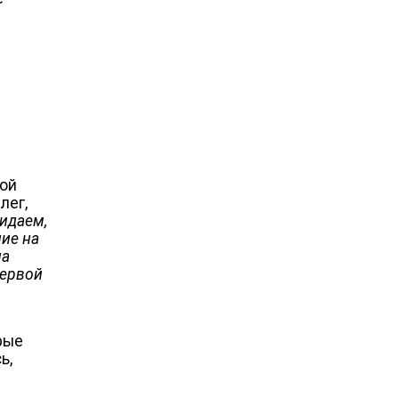
кой
лег,
идаем,
ние на
на
первой
рые
ь,