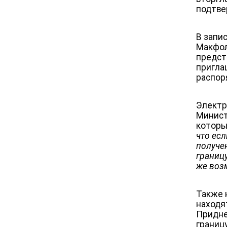
подтве
В запи
Макфол
предст
пригла
распор
Электр
Минист
которы
что есл
получен
границ
же воз
Также 
находя
Придне
границ