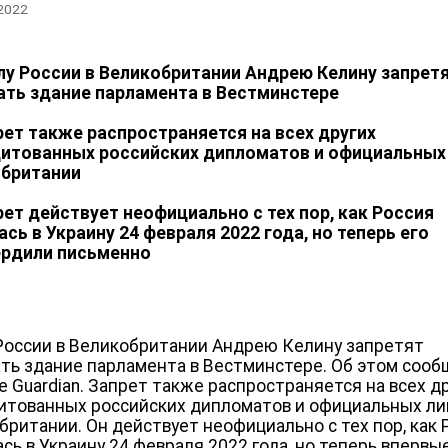
 2022
лу России в Великобритании Андрею Келину запрет
ть здание парламента в Вестминстере
рет также распространяется на всех других
итованных российских дипломатов и официальных 
обритании
ет действует неофициально с тех пор, как Россия
ась в Украину 24 февраля 2022 года, но теперь его
ердили письменно
России в Великобритании Андрею Келину запретят
ть здание парламента в Вестминстере. Об этом соо
е Guardian. Запрет также распространяется на всех д
итованных российских дипломатов и официальных ли
британии. Он действует неофициально с тех пор, как 
ась в Украину 24 февраля 2022 года, но теперь впервы