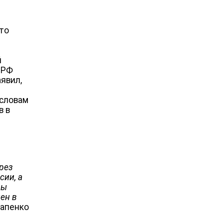
Это
й
 РФ
явил,
 словам
в в
рез
сии, а
ны
ен в
тапенко