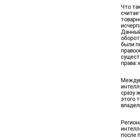
Что та
считае
товарн
исчер
Данный
оборот
были п
правоо
сущест
права:
Междун
интелл
сразу 
этого 
владел
Регион
интелл
после 