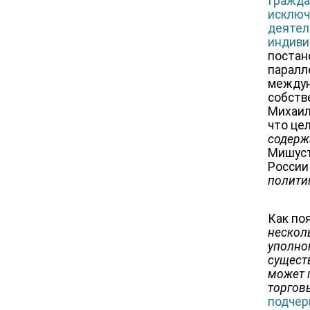
Гражда
исключ
деятел
индиви
постан
паралл
междун
собств
Михаил
что це
содерж
Мишуст
России
полити
Как по
нескол
уполно
сущест
может 
торгов
подчер