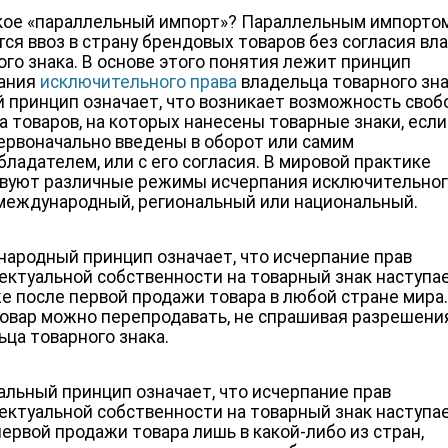
кое «параллельный импорт»? Параллельным импорто
тся ввоз в страну брендовых товаров без согласия вл
ого знака. В основе этого понятия лежит принцип
пания
исключительного права
владельца товарного зна
 принцип означает, что возникает возможность своб
а товаров, на которых нанесены товарные знаки, если
ервоначально введены в оборот или самим
бладателем, или с его согласия. В мировой практике
вуют различные режимы исчерпания исключительно
 международный, региональный или национальный.
ародный принцип означает, что исчерпание прав
ектуальной собственности на товарный знак наступа
же после первой продажи товара в любой стране мира
товар можно перепродавать, не спрашивая разрешени
ьца товарного знака.
альный принцип означает, что исчерпание прав
ектуальной собственности на товарный знак наступа
первой продажи товара лишь в какой-либо из стран,