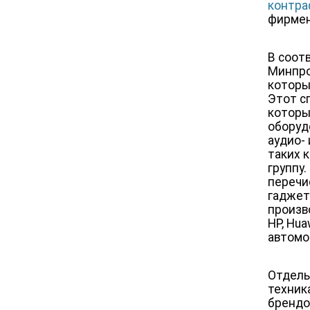
контра
фирмен
В соот
Минпр
которы
Этот с
которы
оборуд
аудио-
таких 
группу
перечи
гаджет
произво
HP, Hu
автомо
Отдель
техника
брендо