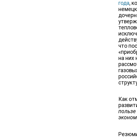
года
, 
немецк
дочерн
утверж
теплов
исключ
действ
что по
«приоб
на них
рассмо
газовы
россий
структ
Как от
развит
пользе
экономи
Резюм