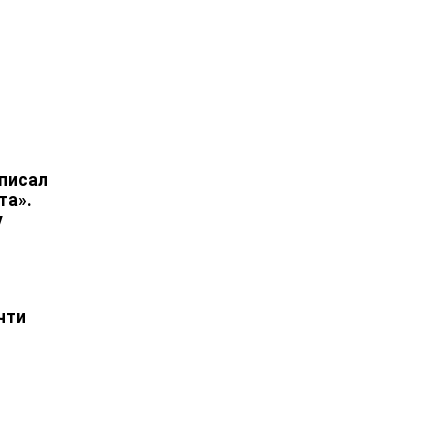
писал
та».
у
чти