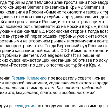
когда турбины для тепловой электростанции производ
ого концерна Siemens оказались в Крыму. Siemens и
яя компания в России «Сименс технологии газовых ту
дали, что по контракту турбины предназначались для
ой электростанции в России, и этот контракт прямо
ал возможность перевезти их из России в Крым, в свя
ующими санкциями ЕС. Российская сторона тогда воз
сле внутренней перепродажи турбины уже считаются
ретенными на вторичном рынке», и ограничения конт
 не распространяются. Тогда Верховный суд России от
трении кассационной жалобы ООО «Сименс технолог
х турбин» и Siemens Aktiengesellschaft на решения
ских судов нижестоящих инстанций об отказе по иску
урам «Ростеха» по делу о поставках турбин в Крым.
мечал
Герман Клименко
,
председатель совета Фонда
ия цифровой экономики, «о
днозначного ответа о вред
 параллельного импорта нет. Как элемент цифровой
ки это, безусловно, благо, но с особенностями»
”.
ируя
рассуждения
по поводу «параллельного импорта»