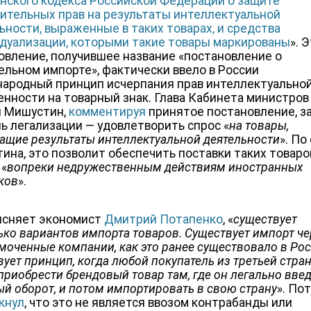
нского кодекса Российской Федерации о защите
ительных прав на результаты интеллектуальной
ьности, выраженные в таких товарах, и средства
дуализации, которыми такие товары маркированы
». 
овление, получившее название «постановление о
ельном импорте», фактически ввело в России
ародный принцип исчерпания прав интеллектуально
енности на товарный знак. Глава Кабинета министров
 Мишустин,
комментируя
принятое постановление, за
ль легализации — удовлетворить спрос «
на товары,
ащие результаты интеллектуальной деятельности
». По
ина, это позволит обеспечить поставки таких товаро
 «
вопреки недружественным действиям иностранных
ков
».
ясняет экономист
Дмитрий Потапенко
, «
существует
ько вариантов импорта товаров. Существует импорт че
моченные компании, как это ранее существовало в Рос
вует принцип, когда любой покупатель из третьей стра
приобрести брендовый товар там, где он легально введ
ый оборот, и потом импортировать в свою страну
». По
кнул
, что это не является ввозом контрабанды или