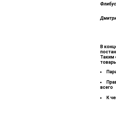
Флибус
Дмитри
В конц
постан
Таким 
товары
Пар
Пра
всего
К ч