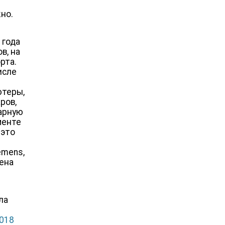
жно.
 года
в, на
рта.
исле
ютеры,
ров,
варную
менте
 это
emens,
сена
ла
2018