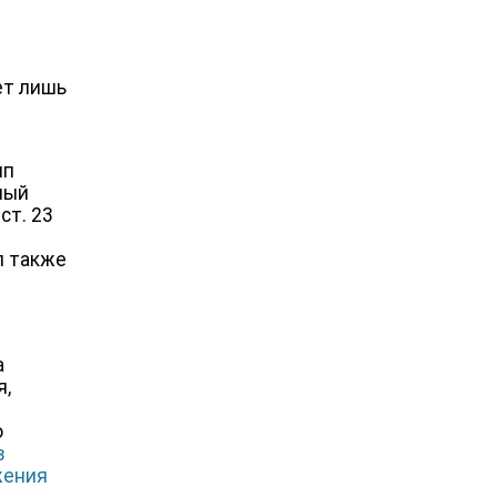
ет лишь
ип
ный
ст. 23
п также
а
я,
о
в
жения