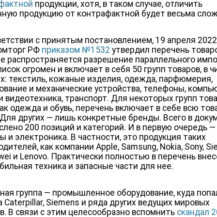
фактной
продукции, хотя, в таком случае, отличить
ную продукцию от контрафактной будет весьма сло
ветствии с принятым постановлением, 19 апреля 2022
омторг РФ
приказом №1532
утвердил перечень товаро
е распространяется разрешение параллельного импо
писок огромен и включает в себя 50 групп товаров,
в ч
х: текстиль, кожаные изделия, одежда, парфюмерия,
ование и механические устройства, телефоны, компь
 и видеотехника, транспорт.
Для некоторых групп това
как одежда и обувь, перечень включает в себе всю то
. Для других — лишь конкретные бренды. Всего
в доку
слено 200 позиций и категорий. И в первую очередь —
ы и электроника. В частности, это продукция таких
дителей, как компании Apple, Samsung, Nokia, Sony, Si
awei и Lenovo. Практически полностью в перечень вне
бильная техника и запасные части для нее.
ная группа — промышленное оборудование, куда попа
 Caterpillar, Siemens и ряда других ведущих мировых
в. В связи с этим целесообразно вспомнить
скандал 