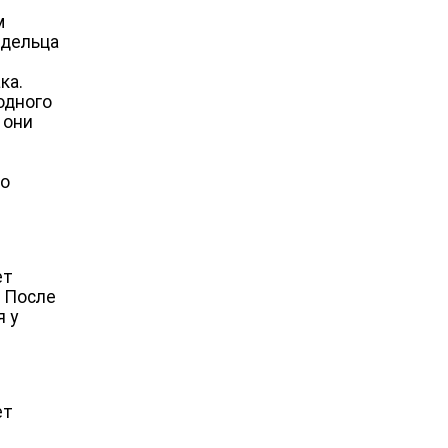
м
адельца
ка.
одного
 они
го
ет
. После
я у
ет