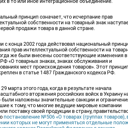
их в то или иное интеграционное объединение.
альный принцип означает, что исчерпание прав
ектуальной собственности на товарный знак наступа
первой продажи товара в данной стране.
ии с конца 2002 года действовал национальный принц
ания прав интеллектуальной собственности на товар
Тогда же были внесены соответствующие изменения в 
 РФ «О товарных знаках, знаках обслуживания и
ованиях мест происхождения товаров». Этот принци
креплен в статье 1487 Гражданского кодекса РФ.
29 марта этого года, когда в результате начала
асштабного вторжения российских войск в Украину н
 были наложены значительные санкции и ограничени
шие к тому, что многие ведущие мировые компании
или поставку своей продукции в страну, правительств
ло
постановление №506 «О товарах (группах товаров), 
нии которых не могут применяться отдельные поло